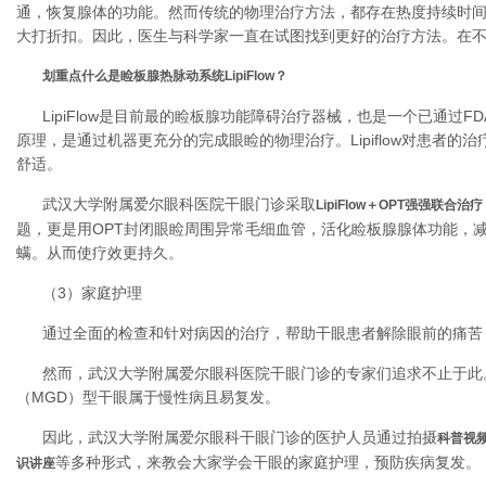
通，恢复腺体的功能。然而传统的物理治疗方法，都存在热度持续时
大打折扣。因此，医生与科学家一直在试图找到更好的治疗方法。在不断的努
划重点什么是睑板腺热脉动系统LipiFlow？
LipiFlow是目前最的睑板腺功能障碍治疗器械，也是一个已通过F
原理，是通过机器更充分的完成眼睑的物理治疗。Lipiflow对患者的
舒适。
武汉大学附属爱尔眼科医院干眼门诊采取
LipiFlow＋OPT强强联合治疗
题，更是用OPT封闭眼睑周围异常毛细血管，活化睑板腺腺体功能，
螨。从而使疗效更持久。
（3）家庭护理
通过全面的检查和针对病因的治疗，帮助干眼患者解除眼前的痛苦
然而，武汉大学附属爱尔眼科医院干眼门诊的专家们追求不止于此
（MGD）型干眼属于慢性病且易复发。
因此，武汉大学附属爱尔眼科干眼门诊的医护人员通过拍摄
科普
视
等多种形式，来教会大家学会干眼的家庭护理，预防疾病复发。
识讲座