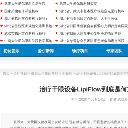
武汉大学爱尔眼科临床学院
武汉大学爱尔眼科研究院
国家药物临床试验机构
湖北省、武汉市基本医疗保险定点医疗机构
湖北省临床重点专科（眼科）
湖北省商业保险定点医院、大学生医保
湖北省住院医师规范化培训基地
湖北省归国华侨联合会侨爱心光明行定点医院
武汉市临床重点专科（眼科)
湖北省残疾人康复中心复明手术指定单位
中南大学爱尔眼科学院教学基地
湖北省慈善总会贫困眼疾患者救助定点医院
初访爱尔
爱尔新闻
诊疗项目
专家团队
首页
>
诊疗项目
>
眼表及角膜病专科
>
干眼症
> 治疗干眼设备LipiFlow到底是何
治疗干眼设备LipiFlow到底是
时间:
2020年06月14日
作者:武汉爱
一直以来，大量网友都在网上发帖求助 现在就告诉你，干眼患者的福音来了！武汉