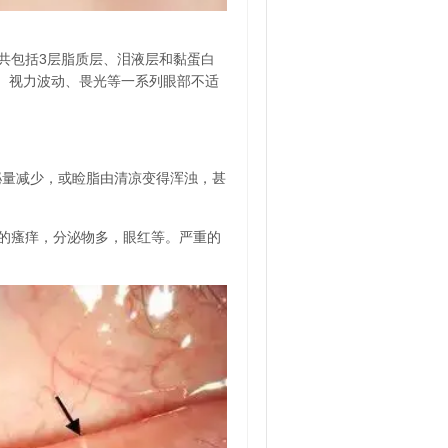
共包括3层脂质层、泪液层和黏蛋白
、视力波动、畏光等一系列眼部不适
泌量减少，或睑脂由清凉变得浑浊，甚
的瘙痒，分泌物多，眼红等。严重的