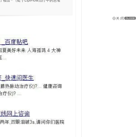
音~ （处于LipiFlow治疗中的患者