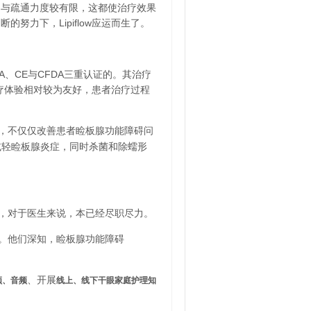
间与疏通力度较有限，这都使治疗效果
力下，Lipiflow应运而生了。
DA、CE与CFDA三重认证的。其治疗
治疗体验相对较为友好，患者治疗过程
，不仅仅改善患者睑板腺功能障碍问
减轻睑板腺炎症，同时杀菌和除蠕形
，对于医生来说，本已经尽职尽力。
。他们深知，睑板腺功能障碍
、开展
频、音频
线上、线下干眼家庭护理知