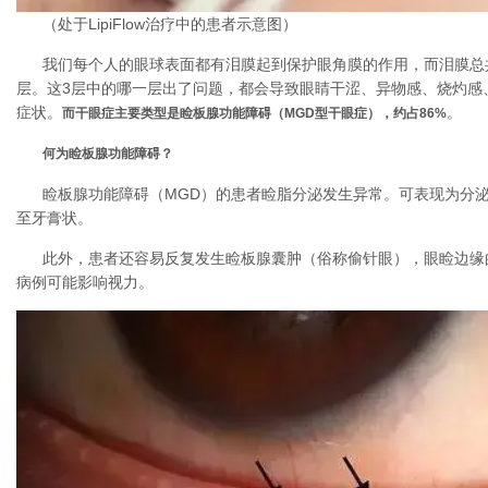
（处于LipiFlow治疗中的患者示意图）
我们每个人的眼球表面都有泪膜起到保护眼角膜的作用，而泪膜总
层。这3层中的哪一层出了问题，都会导致眼睛干涩、异物感、烧灼感
症状。
。
而干眼症主要类型是睑板腺功能障碍（MGD型干眼症），约占86%
何为睑板腺功能障碍？
睑板腺功能障碍（MGD）的患者睑脂分泌发生异常。可表现为分
至牙膏状。
此外，患者还容易反复发生睑板腺囊肿（俗称偷针眼），眼睑边缘
病例可能影响视力。