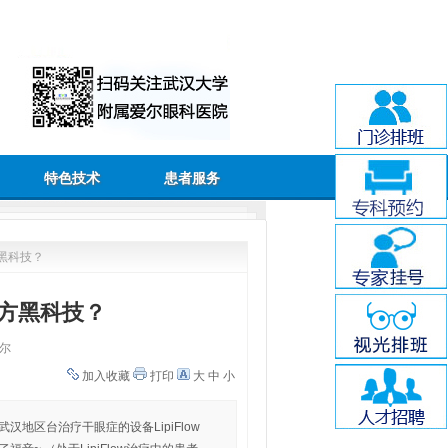
特色技术
患者服务
方黑科技？
何方黑科技？
尔
加入收藏
打印
大
中
小
地区台治疗干眼症的设备LipiFlow