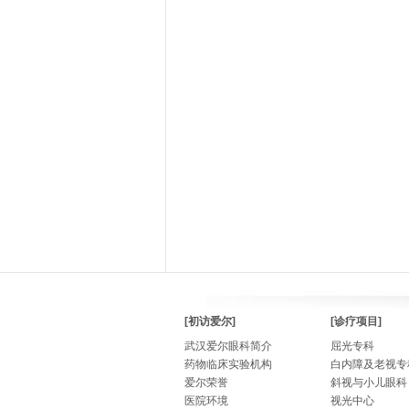
[初访爱尔]
[诊疗项目]
武汉爱尔眼科简介
屈光专科
药物临床实验机构
白内障及老视专
爱尔荣誉
斜视与小儿眼科
医院环境
视光中心