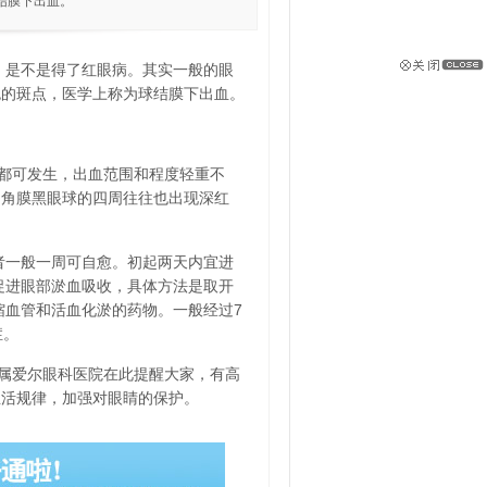
结膜下出血。
，是不是得了红眼病。其实一般的眼
色的斑点，医学上称为球结膜下出血。
都可发生，出血范围和程度轻重不
，角膜黑眼球的四周往往也出现深红
者一般一周可自愈。初起两天内宜进
促进眼部淤血吸收，具体方法是取开
缩血管和活血化淤的药物。一般经过7
症。
属爱尔眼科医院在此提醒大家，有高
生活规律，加强对眼睛的保护。