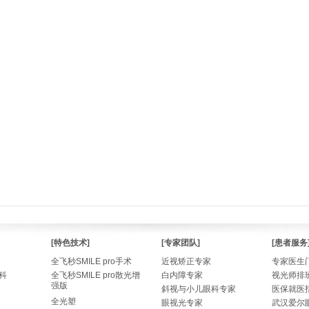
[特色技术]
[专家团队]
[患者服务
全飞秒SMILE pro手术
近视矫正专家
专家医生
科
全飞秒SMILE pro散光增
白内障专家
视光师排
强版
斜视与小儿眼科专家
医保就医
全光塑
眼视光专家
武汉爱尔