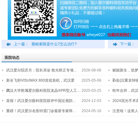
上一篇：
眼睑裂斑是什么?怎么治疗?
下一篇：
医院动态
武汉爱尔院庆月：院长亲诊 散光矫正专项…
2026-08-06
赋能新生，筑
2…
新全飞秒VISUMAX 800首批装机，武汉爱
2025-05-06
讣告|沉重哀悼
尔…
武汉大学附属爱尔眼科医院龙晶®PR型人工…
2025-03-25
蛇年吉祥，武汉
喜报！武汉爱尔眼科医院获评中国近视防…
2024-12-03
2024屈光手
重磅！武汉爱尔名医特需门诊最新专家阵…
2024-05-16
注意啦！这类