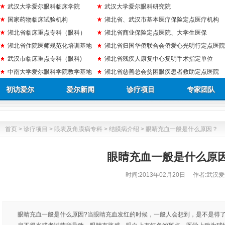
武汉大学爱尔眼科临床学院
武汉大学爱尔眼科研究院
国家药物临床试验机构
湖北省、武汉市基本医疗保险定点医疗机构
湖北省临床重点专科（眼科）
湖北省商业保险定点医院、大学生医保
湖北省住院医师规范化培训基地
湖北省归国华侨联合会侨爱心光明行定点医院
武汉市临床重点专科（眼科)
湖北省残疾人康复中心复明手术指定单位
中南大学爱尔眼科学院教学基地
湖北省慈善总会贫困眼疾患者救助定点医院
初访爱尔
爱尔新闻
诊疗项目
专家团队
首页
>
诊疗项目
>
眼表及角膜病专科
>
结膜病介绍
> 眼睛充血一般是什么原因？
眼睛充血一般是什么原
时间:
2013年02月20日
作者:武汉爱
眼睛充血一般是什么原因?当眼睛充血发红的时候，一般人会想到，是不是得