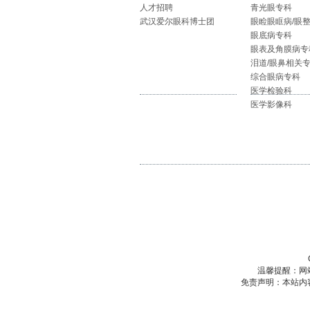
人才招聘
青光眼专科
武汉爱尔眼科博士团
眼睑眼眶病/眼
眼底病专科
眼表及角膜病专
泪道/眼鼻相关
综合眼病专科
医学检验科
医学影像科
温馨提醒：网
免责声明：本站内