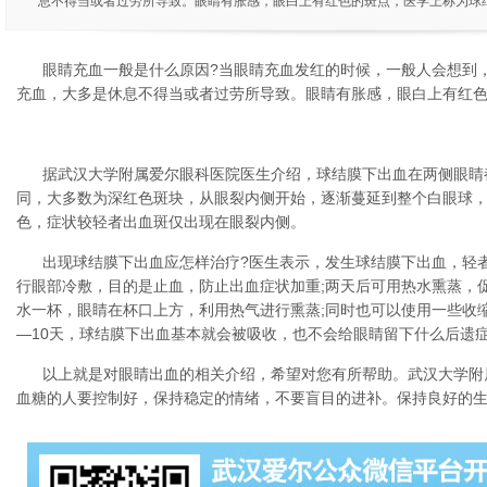
息不得当或者过劳所导致。眼睛有胀感，眼白上有红色的斑点，医学上称为球
眼睛充血一般是什么原因?当眼睛充血发红的时候，一般人会想到
充血，大多是休息不得当或者过劳所导致。眼睛有胀感，眼白上有红
据武汉大学附属爱尔眼科医院医生介绍，球结膜下出血在两侧眼睛
同，大多数为深红色斑块，从眼裂内侧开始，逐渐蔓延到整个白眼球
色，症状较轻者出血斑仅出现在眼裂内侧。
出现球结膜下出血应怎样治疗?医生表示，发生球结膜下出血，轻
行眼部冷敷，目的是止血，防止出血症状加重;两天后可用热水熏蒸，
水一杯，眼睛在杯口上方，利用热气进行熏蒸;同时也可以使用一些收
—10天，球结膜下出血基本就会被吸收，也不会给眼睛留下什么后遗
以上就是对眼睛出血的相关介绍，希望对您有所帮助。武汉大学附
血糖的人要控制好，保持稳定的情绪，不要盲目的进补。保持良好的