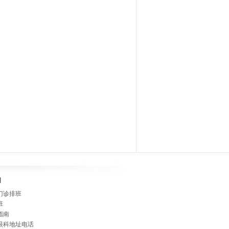
]
门诊排班
班
指南
眼科地址电话