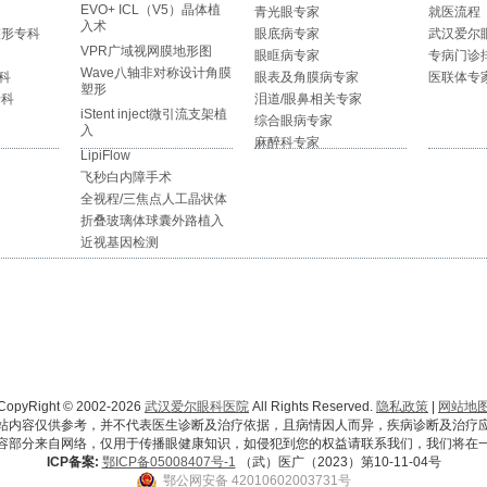
EVO+ ICL（V5）晶体植
青光眼专家
就医流程
入术
整形专科
眼底病专家
武汉爱尔
VPR广域视网膜地形图
眼眶病专家
专病门诊
Wave八轴非对称设计角膜
科
眼表及角膜病专家
医联体专
塑形
专科
泪道/眼鼻相关专家
iStent inject微引流支架植
综合眼病专家
入
麻醉科专家
LipiFlow
飞秒白内障手术
全视程/三焦点人工晶状体
折叠玻璃体球囊外路植入
近视基因检测
CopyRight © 2002-2026
武汉爱尔眼科医院
All Rights Reserved.
隐私政策
|
网站地
站内容仅供参考，并不代表医生诊断及治疗依据，且病情因人而异，疾病诊断及治疗
容部分来自网络，仅用于传播眼健康知识，如侵犯到您的权益请联系我们，我们将在
ICP备案:
鄂ICP备05008407号-1
（武）医广（2023）第10-11-04号
鄂公网安备 42010602003731号