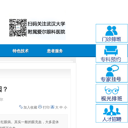
特色技术
患者服务
因？
尔
加入收藏
打印
大
中
小
了红眼病。其实一般的眼充血，大多是休