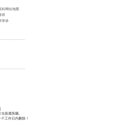
眼科网站地图
排班
家坐诊
图
应当面遵医嘱。
一个工作日内删除！