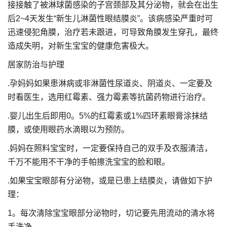
接接触了被淋球菌感染的子宫颈部及其分泌物，就会在出生
后2~4天发生“新生儿淋菌性眼结膜炎”。该病感染严重时可
迅速侵犯角膜，治疗若未跟进，可导致角膜发生穿孔，最终
造成失明，对新生宝宝的健康危害极大。
居家防治与护理
.孕妈妈如果患淋病或非淋菌性尿道炎、阴道炎、一定要及
时看医生，选用红霉素、强力霉素等抗菌药物进行治疗。
.婴儿出生后即用0。5%的红霉素或1%四环素眼膏涂抹结
膜，或使用眼药水滴眼以为预防。
.妈妈在照料宝宝时，一定要保持自己的双手及衣服清洁，
千万不能用不干净的手帕擦洗宝宝的脸和眼。
.如果宝宝眼部有分泌物，或是已患上结膜炎，请做如下护
理：
1。每次清除宝宝眼部分泌物时，切记要先用流动的清水将
手洗净。