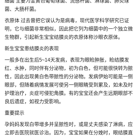
细菌 主要为金黄色葡萄球菌、流感杆菌、淋球菌、肺炎球
菌、大肠杆菌。
衣原体 过去曾把它误认为是病毒，现代医学科学研究已证
明，它与细菌非常相似，因此把它列为细菌中的一个独立微
生物群，引起新生宝宝结膜炎的衣原体称沙眼衣原体。
新生宝宝患结膜炎的表现
一般多在出生后5~14天发病，表现为眼睑肿胀，睑结膜发
红、水肿，同时伴有分泌物，初为白色，但可能很快转为脓
性，因此出现黄白色带脓性的分泌物。发病伊始可能是一侧
眼部，但随着病情发展可使另一侧眼睛受到累及，如未及时
护理治疗，炎症可侵犯角膜。有的宝宝还会产生远期眼部不
良后遗症，如视力受影响。
重要提示
孕妈妈发现白带增多并呈脓性时，或是丈夫感染了淋病，应
立即去医院就医诊治。因为，宝宝如果在分娩时，眼结膜直