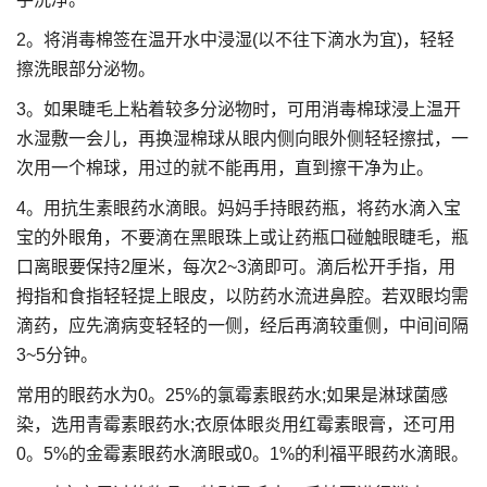
2。将消毒棉签在温开水中浸湿(以不往下滴水为宜)，轻轻
擦洗眼部分泌物。
3。如果睫毛上粘着较多分泌物时，可用消毒棉球浸上温开
水湿敷一会儿，再换湿棉球从眼内侧向眼外侧轻轻擦拭，一
次用一个棉球，用过的就不能再用，直到擦干净为止。
4。用抗生素眼药水滴眼。妈妈手持眼药瓶，将药水滴入宝
宝的外眼角，不要滴在黑眼珠上或让药瓶口碰触眼睫毛，瓶
口离眼要保持2厘米，每次2~3滴即可。滴后松开手指，用
拇指和食指轻轻提上眼皮，以防药水流进鼻腔。若双眼均需
滴药，应先滴病变轻轻的一侧，经后再滴较重侧，中间间隔
3~5分钟。
常用的眼药水为0。25%的氯霉素眼药水;如果是淋球菌感
染，选用青霉素眼药水;衣原体眼炎用红霉素眼膏，还可用
0。5%的金霉素眼药水滴眼或0。1%的利福平眼药水滴眼。