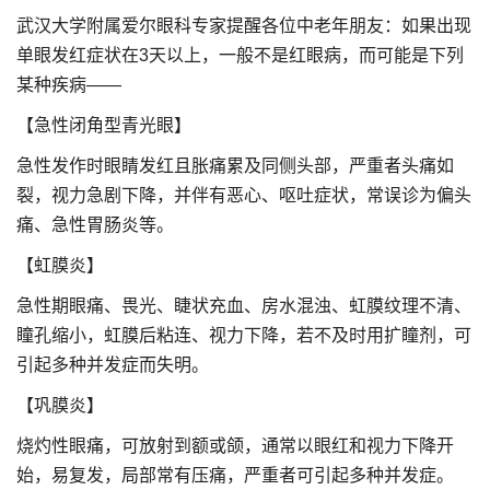
武汉大学附属爱尔眼科专家提醒各位中老年朋友：如果出现
单眼发红症状在3天以上，一般不是红眼病，而可能是下列
某种疾病——
【急性闭角型青光眼】
急性发作时眼睛发红且胀痛累及同侧头部，严重者头痛如
裂，视力急剧下降，并伴有恶心、呕吐症状，常误诊为偏头
痛、急性胃肠炎等。
【虹膜炎】
急性期眼痛、畏光、睫状充血、房水混浊、虹膜纹理不清、
瞳孔缩小，虹膜后粘连、视力下降，若不及时用扩瞳剂，可
引起多种并发症而失明。
【巩膜炎】
烧灼性眼痛，可放射到额或颌，通常以眼红和视力下降开
始，易复发，局部常有压痛，严重者可引起多种并发症。