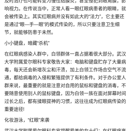
及时治疗也可能转变为慢性结膜炎，甚至侵犯到眼角膜，影
响视力。在传说当中，正常人看一眼红眼病患者的眼睛，就
会被传染上。其实红眼病并没有如此大的“法力”，它主要还
是通过“眼—手—眼”的模式传染的，所以只要注意卫生细
节，就能够防患于未然。
小小键盘，暗藏“杀机”
在红眼病感染人群中，白领群体一直占据着很大部分。武汉
大学附属爱尔眼科专家敬告大家：电脑和键盘贮存了大量病
毒，每天还会新增灰尘和汗渍，加上白领工作场合空气不流
通，都给病毒的入侵和繁殖提供了有利条件。对于办公室人
群来说，最重要的就是注意对自用的鼠标和键盘的消毒，不
要随意使用别人的鼠标键盘，因为白领一族在面对屏幕时间
过长之后，都有揉眼提神的习惯，这往往成为红眼病传染的
重要途径!
化妆游泳，“红眼”来袭
武汉大学附属爱尔眼科专家提醒爱美的女士们：在红眼病高