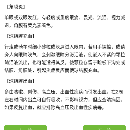
【角膜炎】
单眼或双眼发红，有轻度或重度眼痛、畏光、流泪、视力减
退，角膜有荧光素着色。
【球结膜充血】
行走或骑车时细小砂粒或灰屑进入眼内，若用手揉擦，或请
旁人向眼睛吹气，会刺激眼睛分泌泪液，使嵌入不紧的颗粒
随泪液流出，也可能适得其反，使颗粒存留于睑板下沟处或
结膜、角膜处，引起炎症反应而使球结膜充血。
【球结膜出血】
多由咳嗽、创伤、高血压、出血性疾病而引发出血，在2周
左右时间内出血可自行吸收，不影响视力，但应查清病因。
如果反复出血，就应排除高血压及出血性疾病等。