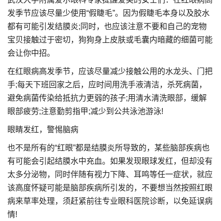
发季节应该尽量少使用“假睫毛”。因为假睫毛本身以及胶水
都有可能引发结膜炎;同时，也应该注意不要和自己的宠物
宝贝接触过于密切，狗狗身上皮肤或毛囊内暗藏的细菌可能
会让你中招。
在红眼病高发季节，应该尽量减少接触公用的水龙头、门把
手;每天下班回家之后，应时间用洗手液清洁，杀死病菌，
避免病菌传染给抵抗力更弱的孩子;用清水清洗眼部，缓解
眼部疲劳;注意勤剪指甲;减少到公共泳池游泳!
眼睛发红，警惕脑病
也不是所有的“红眼”都是结膜炎所导致的，某些脑部疾病也
有可能会引起结膜水中充血。如果发现眼球发红，但却没有
太多分泌物，同时伴随有视力下降、耳鸣等任一症状，就应
该高度怀疑可能是脑部疾病所引发的，不要想当然按照红眼
病来草率处理，须赶紧前往专业眼科医院诊断，以免延误病
情!