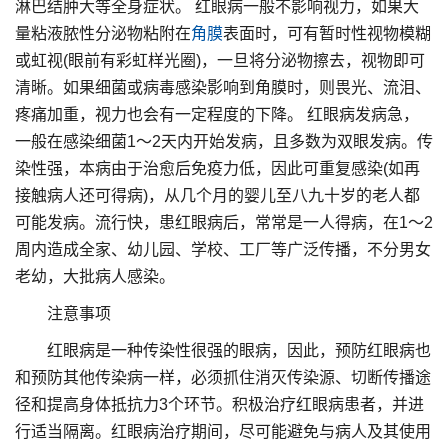
淋巴结肿大等全身症状。 红眼病一般不影响视力，如果大
量粘液脓性分泌物粘附在
角膜
表面时，可有暂时性视物模糊
或虹视(眼前有彩虹样光圈)，一旦将分泌物擦去，视物即可
清晰。如果细菌或病毒感染影响到角膜时，则畏光、流泪、
疼痛加重，视力也会有一定程度的下降。 红眼病发病急，
一般在感染细菌1～2天内开始发病，且多数为双眼发病。传
染性强，本病由于治愈后免疫力低，因此可重复感染(如再
接触病人还可得病)，从几个月的婴儿至八九十岁的老人都
可能发病。流行快，患红眼病后，常常是一人得病，在1～2
周内造成全家、幼儿园、学校、工厂等广泛传播，不分男女
老幼，大批病人感染。
注意事项
红眼病是一种传染性很强的眼病，因此，预防红眼病也
和预防其他传染病一样，必须抓住消灭传染源、切断传播途
径和提高身体抵抗力3个环节。积极治疗红眼病患者，并进
行适当隔离。红眼病治疗期间，尽可能避免与病人及其使用