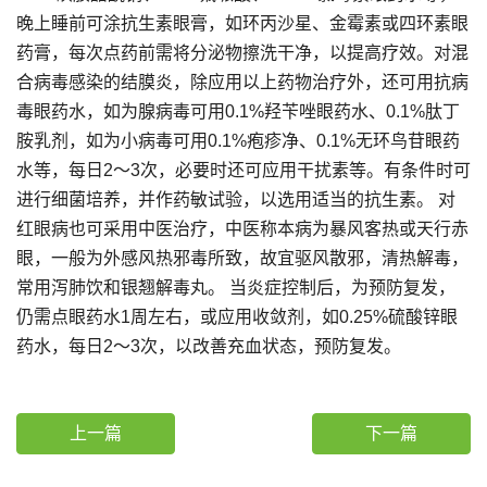
晚上睡前可涂抗生素眼膏，如环丙沙星、金霉素或四环素眼
药膏，每次点药前需将分泌物擦洗干净，以提高疗效。对混
合病毒感染的结膜炎，除应用以上药物治疗外，还可用抗病
毒眼药水，如为腺病毒可用0.1%羟苄唑眼药水、0.1%肽丁
胺乳剂，如为小病毒可用0.1%疱疹净、0.1%无环鸟苷眼药
水等，每日2～3次，必要时还可应用干扰素等。有条件时可
进行细菌培养，并作药敏试验，以选用适当的抗生素。 对
红眼病也可采用中医治疗，中医称本病为暴风客热或天行赤
眼，一般为外感风热邪毒所致，故宜驱风散邪，清热解毒，
常用泻肺饮和银翘解毒丸。 当炎症控制后，为预防复发，
仍需点眼药水1周左右，或应用收敛剂，如0.25%硫酸锌眼
药水，每日2～3次，以改善充血状态，预防复发。
上一篇
下一篇