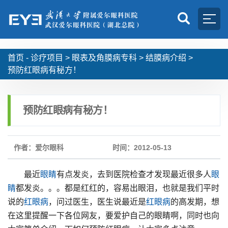
首页 -
诊疗项目
>
眼表及角膜病专科
>
结膜病介绍
>
预防红眼病有秘方！
预防红眼病有秘方！
作者：爱尔眼科
时间：2012-05-13
最近
眼睛
有点发炎，去到医院检查才发现最近很多人
眼
睛
都发炎。。。都是红红的，容易出眼泪，也就是我们平时
说的
红眼病
，问过医生，医生说最近是
红眼病
的高发期，想
在这里提醒一下各位网友，要爱护自己的眼睛啊，同时也向