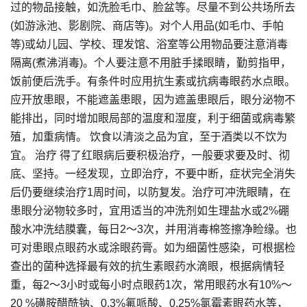
过的物品接触，如洗脸毛巾、脸盆等。尽量不到公共场所去
(如游泳池、影剧院、商店等)。对个人用品(如毛巾、手帕
等)或幼儿园、学校、理发馆、浴室等公用物品要注意消毒
隔离(煮沸消毒)。个人要注意不用脏手揉眼睛，勤剪指甲，
饭前便后洗手。有条件时应用抗生素或抗病毒眼药水点眼。
应开放患眼，不能遮盖患眼，因为遮盖患眼后，眼分泌物不
能排出，同时增加眼局部的温度和湿度，利于细菌或病毒繁
殖，加重病情。 饮食以清淡之品为宜，至于酒类以不饮为
宜。 治疗 得了红眼病后要积极治疗，一般要求要及时、彻
底、坚持。一经发现，立即治疗，不要中断，症状完全消失
后仍要继续治疗1周时间，以防复发。治疗可冲洗眼睛，在
患眼分泌物较多时，宜用适当的冲洗剂如生理盐水或2%硼
酸水冲洗结膜囊，每日2～3次，并用消毒棉签擦净睑缘。也
可对患眼点眼药水或涂眼药膏。如为细菌性感染，可根据检
查出的菌种选择最有效的抗生素眼药水滴眼，根据病情轻
重，每2～3小时或每小时点眼药1次，常用眼药水有10%～
20 %磺胺醋酰钠、0.3%氟哌酸、0.25%氯霉素眼药水等，