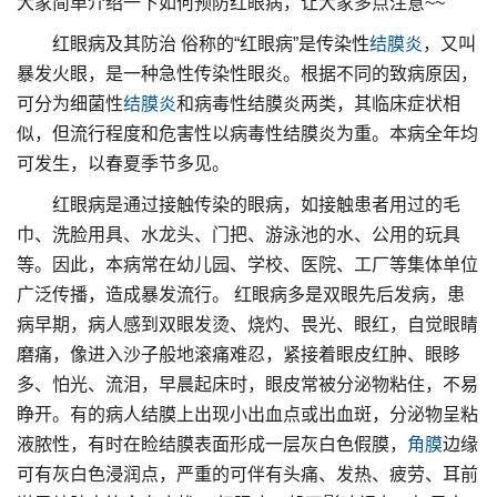
大家简单介绍一下如何预防红眼病，让大家多点注意~~
红眼病及其防治 俗称的“红眼病”是传染性
结膜炎
，又叫
暴发火眼，是一种急性传染性眼炎。根据不同的致病原因，
可分为细菌性
结膜炎
和病毒性结膜炎两类，其临床症状相
似，但流行程度和危害性以病毒性结膜炎为重。本病全年均
可发生，以春夏季节多见。
红眼病是通过接触传染的眼病，如接触患者用过的毛
巾、洗脸用具、水龙头、门把、游泳池的水、公用的玩具
等。因此，本病常在幼儿园、学校、医院、工厂等集体单位
广泛传播，造成暴发流行。 红眼病多是双眼先后发病，患
病早期，病人感到双眼发烫、烧灼、畏光、眼红，自觉眼睛
磨痛，像进入沙子般地滚痛难忍，紧接着眼皮红肿、眼眵
多、怕光、流泪，早晨起床时，眼皮常被分泌物粘住，不易
睁开。有的病人结膜上出现小出血点或出血斑，分泌物呈粘
液脓性，有时在睑结膜表面形成一层灰白色假膜，
角膜
边缘
可有灰白色浸润点，严重的可伴有头痛、发热、疲劳、耳前