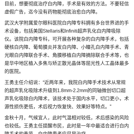
目前，想要彻底治疗白内障，手术是有效的方法。不要轻信
虚假广告，迄今没有药物能彻底治愈白内障。
武汉大学附属爱尔眼科医院白内障专科拥有多台世界进的手
术设备，包括美国Stellaris和Infiniti超声乳化白内障吸除
仪。该院白内障专科，可开展各种复杂的白内障手术，包括
硬核白内障、葡萄膜炎并发白内障、小瞳孔白内障手术、青
光眼白内障联合手术、角膜移植白内障摘除联合手术等，也
是华中地区植入多焦与矫正散光晶体等屈光性人工晶体最多
的医院。
王勇主任介绍说：“近两年来，我院白内障手术技术从常规
的超声乳化吸除术升级到1.8mm-2.2mm的同轴微创切口超
声乳化吸除白内障术，该技术处于国内水平，切口更小，术
源性损伤更低，术后视力恢复快、效果好等特点。”
金秋十月，气候宜人，此时气温相对较低，术后感染的风险
也较低。王勇主任提醒市民，此时是一年中最适合进行白内
障手术的季节，白内障患者应尽早治疗。