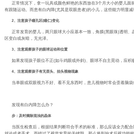
正常情况下，拿一玩具或颜色鲜艳的东西放在3个月大小的婴儿面
有跟随运动。而患有白内障(尤其是双眼患者)的小儿，这些能力明显减
2、注意孩子瞳孔区(瞳仁)变化
正常发育的婴儿，两只眼球大小应基本一致，角膜(黑眼珠)透明、
区变白或灰暗，无光泽。
3、注意观察孩子的眼球运动和位置
如果发现孩子眼位不正(如斗鸡眼或外斜)、眼球不自主晃动，应积
4、注意观察孩子有无歪头、抬头视物现象
当单眼或双眼视力不好、看不见东西时，患儿视物时常会歪着脑袋
发现有白内障怎么办？
步：及时摘除混浊的晶体
当医生检查后，根据结果判断符合手术的标准，那么应该全力配合
就诊或者手术，而错过了视觉发育的关键期，那么将影响术后视功能