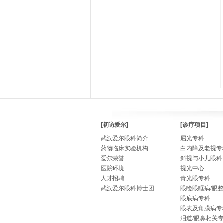
[初访爱尔]
[诊疗项目]
武汉爱尔眼科简介
屈光专科
药物临床实验机构
白内障及老视专
爱尔荣誉
斜视与小儿眼科
医院环境
视光中心
人才招聘
青光眼专科
武汉爱尔眼科博士团
眼睑眼眶病/眼
眼底病专科
眼表及角膜病专
泪道/眼鼻相关