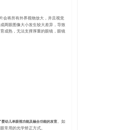
片会将所有外界视物放大，并且视觉
造成两眼图像大小发生较大差异，导致
发育成熟，无法支撑厚重的眼镜，眼镜
。如
了婴幼儿单眼视功能及融合功能的发育
体眼常用的光学矫正方式。