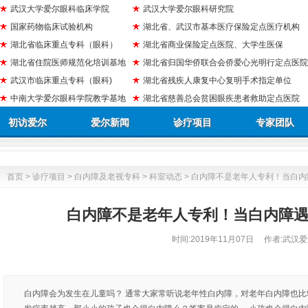
武汉大学爱尔眼科临床学院
武汉大学爱尔眼科研究院
国家药物临床试验机构
湖北省、武汉市基本医疗保险定点医疗机构
湖北省临床重点专科（眼科）
湖北省商业保险定点医院、大学生医保
湖北省住院医师规范化培训基地
湖北省归国华侨联合会侨爱心光明行定点医院
武汉市临床重点专科（眼科)
湖北省残疾人康复中心复明手术指定单位
中南大学爱尔眼科学院教学基地
湖北省慈善总会贫困眼疾患者救助定点医院
初访爱尔
爱尔新闻
诊疗项目
专家团队
首页
>
诊疗项目
>
白内障及老视专科
>
科室动态
> 白内障不是老年人专利！当白内
白内障不是老年人专利！当白内障遇
时间:
2019年11月07日
作者:武汉爱
白内障会为发生在儿童吗？ 通常大家常听说老年性白内障，对老年白内障也