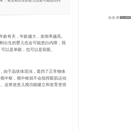
障 ，甚至刚出生的婴儿也会可能患白内
年龄有关，年龄越大，发病率越高。
刚出生的婴儿也会可能患白内障，我
0，可以是单眼，也可以是双眼。
，由于晶状体混浊，遮挡了正常物体
脑视中枢，视中枢就不会指挥眼肌运动
颤。这将使患儿视功能建立和发育变得