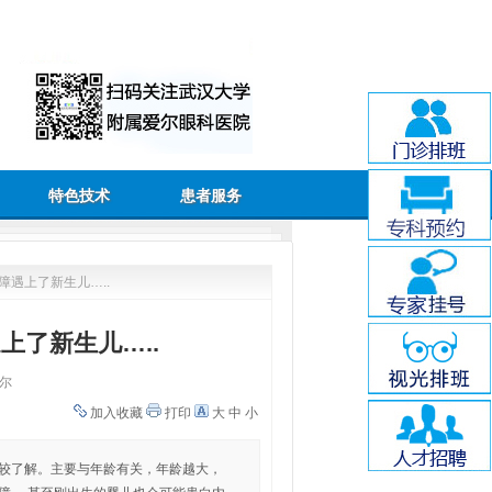
特色技术
患者服务
障遇上了新生儿…..
上了新生儿…..
尔
加入收藏
打印
大
中
小
比较了解。主要与年龄有关，年龄越大，