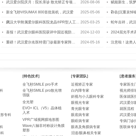
武汉爱尔院庆月：院长亲诊 散光矫正专项…
2026-08-06
赋能新生，筑
2…
新全飞秒VISUMAX 800首批装机，武汉爱
2025-05-06
讣告|沉重哀悼
尔…
武汉大学附属爱尔眼科医院龙晶®PR型人工…
2025-03-25
蛇年吉祥，武汉
喜报！武汉爱尔眼科医院获评中国近视防…
2024-12-03
2024屈光手
重磅！武汉爱尔名医特需门诊最新专家阵…
2024-05-16
注意啦！这类
[特色技术]
[专家团队]
[患者服务
全飞秒SMILE pro手术
近视矫正专家
专家医生
科
全飞秒SMILE pro散光增
白内障专家
视光师排
强版
斜视与小儿眼科专家
医保就医
全光塑
眼视光专家
武汉爱尔
EVO+ ICL（V5）晶体植
青光眼专家
就医流程
入术
整形专科
眼底病专家
武汉爱尔
VPR广域视网膜地形图
眼眶病专家
专病门诊
Wave八轴非对称设计角膜
科
眼表及角膜病专家
医联体专
塑形
专科
泪道/眼鼻相关专家