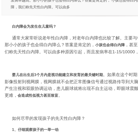
发病率越高。那小小的孩子也会得白内障么？答案是肯定的， 小孩也会得白内
障，我们称先天性白内障。可以由多
白内障会为发生在儿童吗？
通常大家常听说老年性白内障，对老年白内障也比较了解。主要与
那小小的孩子也会得白内障么？答案是肯定的，
，甚至
小孩也会得白内障
们称先天性白内障。可以由多种原因引起，而且发病率在1-15/1000
。如果在这个时期
婴儿在出生后3个月内是视功能建立和发育的最关键时期
影像投射到视网膜，视网膜就不会把正常图像信号通过视路传导到大
产生注视和双眼协调运动，患儿眼球就将出现不自主运动，即眼球震
更难，
。
会造成性低视力甚至致盲
如何尽早的发现孩子的先天性白内障？
1、仔细观察孩子的一举一动