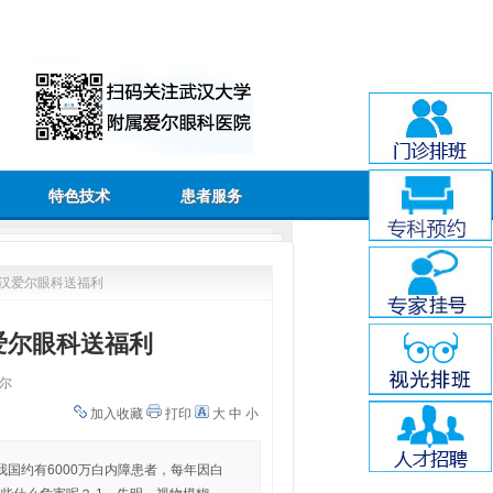
特色技术
患者服务
武汉爱尔眼科送福利
爱尔眼科送福利
尔
加入收藏
打印
大
中
小
国约有6000万白内障患者，每年因白