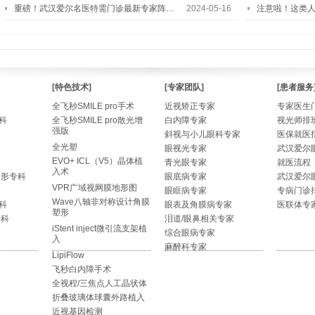
重磅！武汉爱尔名医特需门诊最新专家阵…
2024-05-16
注意啦！这类
[特色技术]
[专家团队]
[患者服务
全飞秒SMILE pro手术
近视矫正专家
专家医生
科
全飞秒SMILE pro散光增
白内障专家
视光师排
强版
斜视与小儿眼科专家
医保就医
全光塑
眼视光专家
武汉爱尔
EVO+ ICL（V5）晶体植
青光眼专家
就医流程
入术
整形专科
眼底病专家
武汉爱尔
VPR广域视网膜地形图
眼眶病专家
专病门诊
Wave八轴非对称设计角膜
科
眼表及角膜病专家
医联体专
塑形
专科
泪道/眼鼻相关专家
iStent inject微引流支架植
综合眼病专家
入
麻醉科专家
LipiFlow
飞秒白内障手术
全视程/三焦点人工晶状体
折叠玻璃体球囊外路植入
近视基因检测