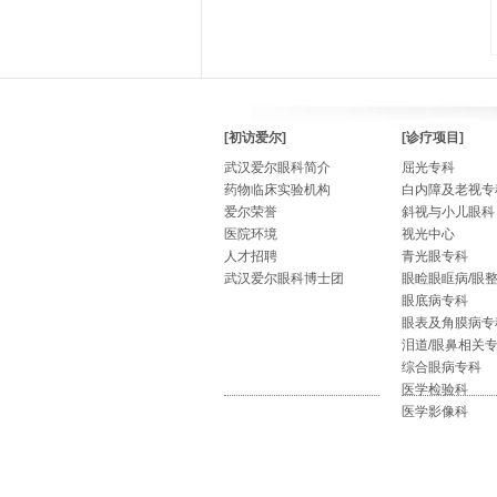
[初访爱尔]
[诊疗项目]
武汉爱尔眼科简介
屈光专科
药物临床实验机构
白内障及老视专
爱尔荣誉
斜视与小儿眼科
医院环境
视光中心
人才招聘
青光眼专科
武汉爱尔眼科博士团
眼睑眼眶病/眼
眼底病专科
眼表及角膜病专
泪道/眼鼻相关
综合眼病专科
医学检验科
医学影像科