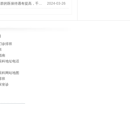
人群的医保待遇有提高，千…
2024-03-26
]
门诊排班
班
指南
眼科地址电话
眼科网站地图
排班
家坐诊