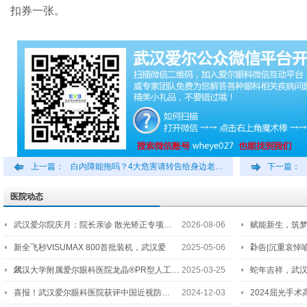
扣券一张。
上一篇：
白内障能拖吗？4大危害请转告给身边老…
下一篇：
医院动态
武汉爱尔院庆月：院长亲诊 散光矫正专项…
2026-08-06
赋能新生，筑
2…
新全飞秒VISUMAX 800首批装机，武汉爱
2025-05-06
讣告|沉重哀悼
尔…
武汉大学附属爱尔眼科医院龙晶®PR型人工…
2025-03-25
蛇年吉祥，武汉
喜报！武汉爱尔眼科医院获评中国近视防…
2024-12-03
2024屈光手