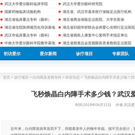
武汉大学爱尔眼科临床学院
武汉大学爱尔眼科研究院
国家药物临床试验机构
湖北省、武汉市基本医疗保险定点医疗机构
湖北省临床重点专科（眼科）
湖北省商业保险定点医院、大学生医保
湖北省住院医师规范化培训基地
湖北省归国华侨联合会侨爱心光明行定点医院
武汉市临床重点专科（眼科)
湖北省残疾人康复中心复明手术指定单位
中南大学爱尔眼科学院教学基地
湖北省慈善总会贫困眼疾患者救助定点医院
初访爱尔
爱尔新闻
诊疗项目
专家团队
首页
>
诊疗项目
>
白内障及老视专科
>
科室动态
> 飞秒焕晶白内障手术多少钱？
飞秒焕晶白内障手术多少钱？武汉
时间:
2019年04月11日
作者:武汉爱
近年来，白内障发病率居高不下，吞噬着老年人的晚年幸福。据不完全统计，我