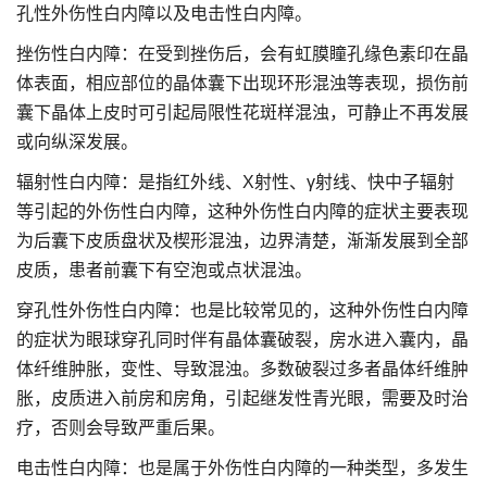
孔性外伤性白内障以及电击性白内障。
挫伤性白内障：在受到挫伤后，会有虹膜瞳孔缘色素印在晶
体表面，相应部位的晶体囊下出现环形混浊等表现，损伤前
囊下晶体上皮时可引起局限性花斑样混浊，可静止不再发展
或向纵深发展。
辐射性白内障：是指红外线、X射性、γ射线、快中子辐射
等引起的外伤性白内障，这种外伤性白内障的症状主要表现
为后囊下皮质盘状及楔形混浊，边界清楚，渐渐发展到全部
皮质，患者前囊下有空泡或点状混浊。
穿孔性外伤性白内障：也是比较常见的，这种外伤性白内障
的症状为眼球穿孔同时伴有晶体囊破裂，房水进入囊内，晶
体纤维肿胀，变性、导致混浊。多数破裂过多者晶体纤维肿
胀，皮质进入前房和房角，引起继发性青光眼，需要及时治
疗，否则会导致严重后果。
电击性白内障：也是属于外伤性白内障的一种类型，多发生