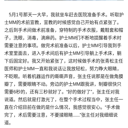
5月1号那天一大早，我就坐车赶去医院准备手术。听取护
士MM的术前宣教，宣教的时候感觉自己开始有点紧张了。
之后到手术间做术前准备，穿特制的手术衣服，戴鞋套和帽
子，洗眼，消毒，滴麻药。护士MM们不断地提醒着手术时
需要注意的事项。做完术前准备以后，护士MM引导我到手
术室里面去，进入手术间后有护士MM引导躺上手术床，躺
下后固定好。我又开始紧张了，这时候做手术的张青松主任
医师和护士MM一直和我说话让我放轻松，努力睁大眼睛，
不眨眼。听着机器运作的嘶嘶声音，张主任说那是在做角膜
瓣了，需要眼睛不动。旁边的护士MM跟我讲，制瓣很快只
需要6秒的，还有三秒就好了。“好的做好了”，张主任对我
说道。然后就是打激光了，在整个手术过程当中，张主任一
直在介绍目前在做的是什么情况，我感觉很安心。“手术做
完了，术后需要注意，不要揉眼睛......”张主任对我细细说
道。