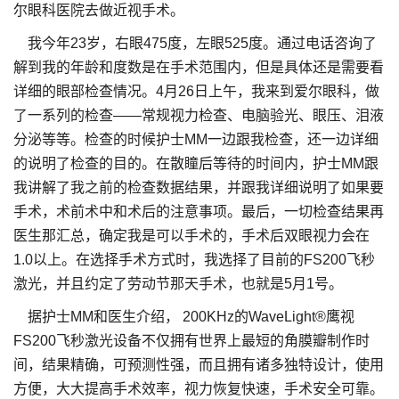
尔眼科医院去做近视手术。
我今年23岁，右眼475度，左眼525度。通过电话咨询了
解到我的年龄和度数是在手术范围内，但是具体还是需要看
详细的眼部检查情况。4月26日上午，我来到爱尔眼科，做
了一系列的检查——常规视力检查、电脑验光、眼压、泪液
分泌等等。检查的时候护士MM一边跟我检查，还一边详细
的说明了检查的目的。在散瞳后等待的时间内，护士MM跟
我讲解了我之前的检查数据结果，并跟我详细说明了如果要
手术，术前术中和术后的注意事项。最后，一切检查结果再
医生那汇总，确定我是可以手术的，手术后双眼视力会在
1.0以上。在选择手术方式时，我选择了目前的FS200飞秒
激光，并且约定了劳动节那天手术，也就是5月1号。
据护士MM和医生介绍， 200KHz的WaveLight®鹰视
FS200飞秒激光设备不仅拥有世界上最短的角膜瓣制作时
间，结果精确，可预测性强，而且拥有诸多独特设计，使用
方便，大大提高手术效率，视力恢复快速，手术安全可靠。