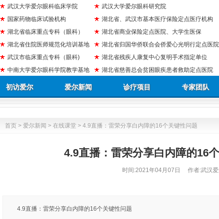
武汉大学爱尔眼科临床学院
武汉大学爱尔眼科研究院
国家药物临床试验机构
湖北省、武汉市基本医疗保险定点医疗机构
湖北省临床重点专科（眼科）
湖北省商业保险定点医院、大学生医保
湖北省住院医师规范化培训基地
湖北省归国华侨联合会侨爱心光明行定点医院
武汉市临床重点专科（眼科)
湖北省残疾人康复中心复明手术指定单位
中南大学爱尔眼科学院教学基地
湖北省慈善总会贫困眼疾患者救助定点医院
初访爱尔
爱尔新闻
诊疗项目
专家团队
首页
>
爱尔新闻
>
在线课堂
> 4.9直播：雷荣分享白内障的16个关键性问题
4.9直播：雷荣分享白内障的16
时间:
2021年04月07日
作者:武汉爱
4.9直播：雷荣分享白内障的16个关键性问题