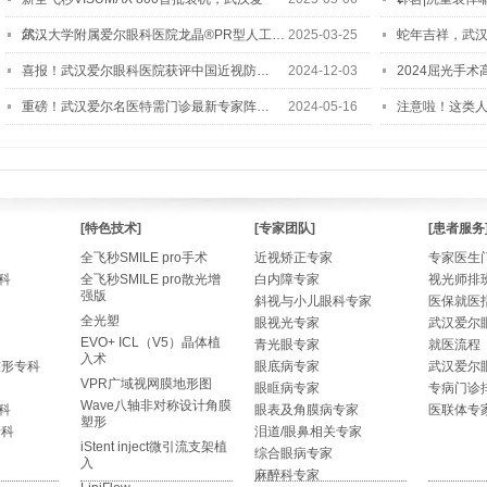
尔…
武汉大学附属爱尔眼科医院龙晶®PR型人工…
2025-03-25
蛇年吉祥，武汉
喜报！武汉爱尔眼科医院获评中国近视防…
2024-12-03
2024屈光手
重磅！武汉爱尔名医特需门诊最新专家阵…
2024-05-16
注意啦！这类
[特色技术]
[专家团队]
[患者服务
全飞秒SMILE pro手术
近视矫正专家
专家医生
科
全飞秒SMILE pro散光增
白内障专家
视光师排
强版
斜视与小儿眼科专家
医保就医
全光塑
眼视光专家
武汉爱尔
EVO+ ICL（V5）晶体植
青光眼专家
就医流程
入术
整形专科
眼底病专家
武汉爱尔
VPR广域视网膜地形图
眼眶病专家
专病门诊
Wave八轴非对称设计角膜
科
眼表及角膜病专家
医联体专
塑形
专科
泪道/眼鼻相关专家
iStent inject微引流支架植
综合眼病专家
入
麻醉科专家