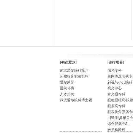
[初访爱尔]
[诊疗项目]
武汉爱尔眼科简介
屈光专科
药物临床实验机构
白内障及老视专
爱尔荣誉
斜视与小儿眼科
医院环境
视光中心
人才招聘
青光眼专科
武汉爱尔眼科博士团
眼睑眼眶病/眼
眼底病专科
眼表及角膜病专
泪道/眼鼻相关
综合眼病专科
医学检验科