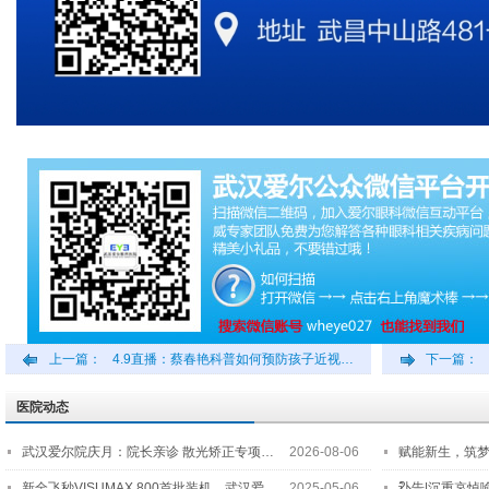
上一篇：
4.9直播：蔡春艳科普如何预防孩子近视…
下一篇：
医院动态
武汉爱尔院庆月：院长亲诊 散光矫正专项…
2026-08-06
赋能新生，筑
2…
新全飞秒VISUMAX 800首批装机，武汉爱
2025-05-06
讣告|沉重哀悼