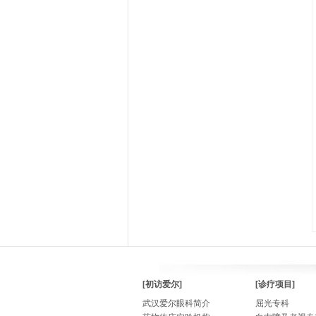
[初访爱尔]
[诊疗项目]
武汉爱尔眼科简介
屈光专科