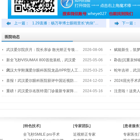
上一篇：
1.29直播：杨万举博士眼睛里长“肉块”…
下一篇：
医院动态
武汉爱尔院庆月：院长亲诊 散光矫正专项…
2026-08-06
赋能新生，筑
2…
新全飞秒VISUMAX 800首批装机，武汉爱
2025-05-06
讣告|沉重哀悼
尔…
武汉大学附属爱尔眼科医院龙晶®PR型人工…
2025-03-25
蛇年吉祥，武汉
喜报！武汉爱尔眼科医院获评中国近视防…
2024-12-03
2024屈光手
重磅！武汉爱尔名医特需门诊最新专家阵…
2024-05-16
注意啦！这类
[特色技术]
[专家团队]
[患者服务
全飞秒SMILE pro手术
近视矫正专家
专家医生