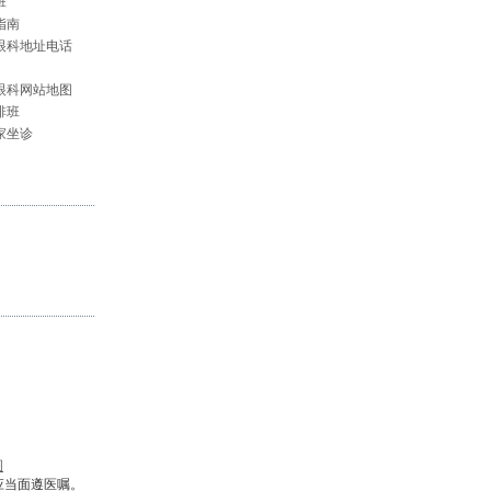
班
指南
眼科地址电话
眼科网站地图
排班
家坐诊
图
应当面遵医嘱。