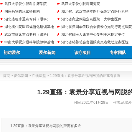
武汉大学爱尔眼科临床学院
武汉大学爱尔眼科研究院
国家药物临床试验机构
湖北省、武汉市基本医疗保险定点医疗机构
湖北省临床重点专科（眼科）
湖北省商业保险定点医院、大学生医保
湖北省住院医师规范化培训基地
湖北省归国华侨联合会侨爱心光明行定点医院
武汉市临床重点专科（眼科)
湖北省残疾人康复中心复明手术指定单位
中南大学爱尔眼科学院教学基地
湖北省慈善总会贫困眼疾患者救助定点医院
初访爱尔
爱尔新闻
诊疗项目
专家团队
首页
>
爱尔新闻
>
在线课堂
> 1.29直播：袁景分享近视与网脱的距离有多近
1.29直播：袁景分享近视与网脱
时间:
2021年01月28日
作者:武汉爱
1.29直播：袁景分享近视与网脱的距离有多近