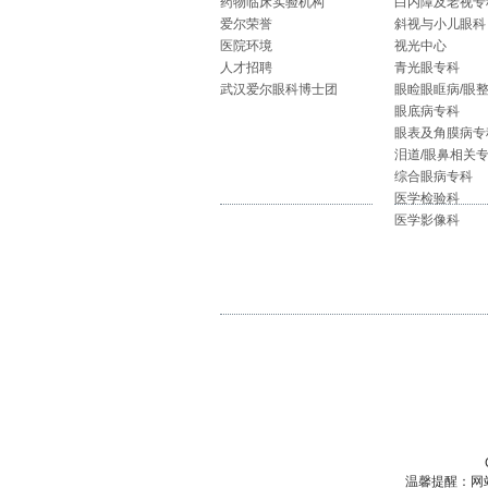
药物临床实验机构
白内障及老视专
爱尔荣誉
斜视与小儿眼科
医院环境
视光中心
人才招聘
青光眼专科
武汉爱尔眼科博士团
眼睑眼眶病/眼
眼底病专科
眼表及角膜病专
泪道/眼鼻相关
综合眼病专科
医学检验科
医学影像科
温馨提醒：网