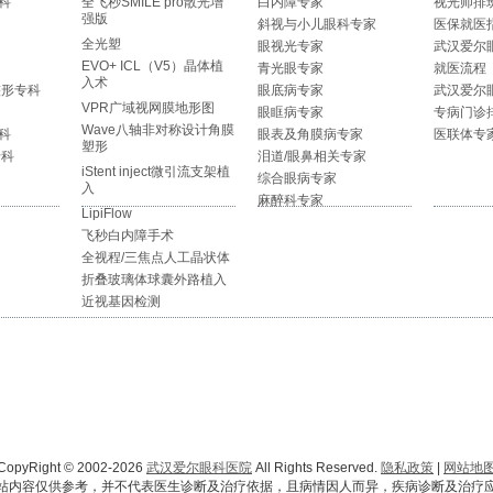
科
全飞秒SMILE pro散光增
白内障专家
视光师排
强版
斜视与小儿眼科专家
医保就医
全光塑
眼视光专家
武汉爱尔
EVO+ ICL（V5）晶体植
青光眼专家
就医流程
入术
整形专科
眼底病专家
武汉爱尔
VPR广域视网膜地形图
眼眶病专家
专病门诊
Wave八轴非对称设计角膜
科
眼表及角膜病专家
医联体专
塑形
专科
泪道/眼鼻相关专家
iStent inject微引流支架植
综合眼病专家
入
麻醉科专家
LipiFlow
飞秒白内障手术
全视程/三焦点人工晶状体
折叠玻璃体球囊外路植入
近视基因检测
CopyRight © 2002-2026
武汉爱尔眼科医院
All Rights Reserved.
隐私政策
|
网站地
站内容仅供参考，并不代表医生诊断及治疗依据，且病情因人而异，疾病诊断及治疗