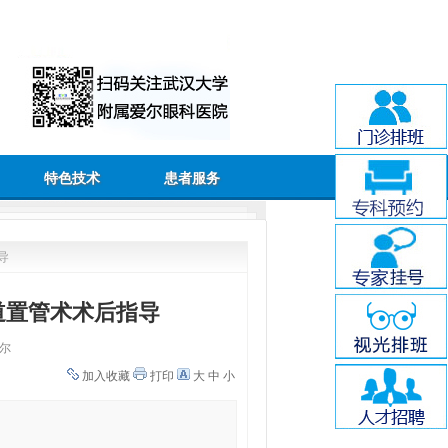
特色技术
患者服务
导
道置管术术后指导
尔
加入收藏
打印
大
中
小