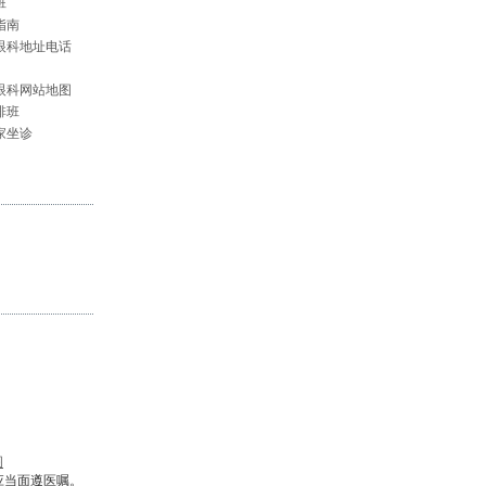
班
指南
眼科地址电话
眼科网站地图
排班
家坐诊
图
应当面遵医嘱。