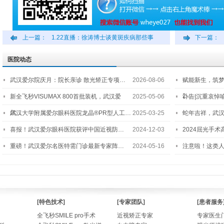
上一篇：
1.22直播：徐涛博士谈黄斑疾病那些事
下一篇：
医院动态
武汉爱尔院庆月：院长亲诊 散光矫正专项…
2026-08-06
赋能新生，筑
2…
新全飞秒VISUMAX 800首批装机，武汉爱
2025-05-06
讣告|沉重哀悼
尔…
武汉大学附属爱尔眼科医院龙晶®PR型人工…
2025-03-25
蛇年吉祥，武汉
喜报！武汉爱尔眼科医院获评中国近视防…
2024-12-03
2024屈光手
重磅！武汉爱尔名医特需门诊最新专家阵…
2024-05-16
注意啦！这类
[特色技术]
[专家团队]
[患者服务
全飞秒SMILE pro手术
近视矫正专家
专家医生