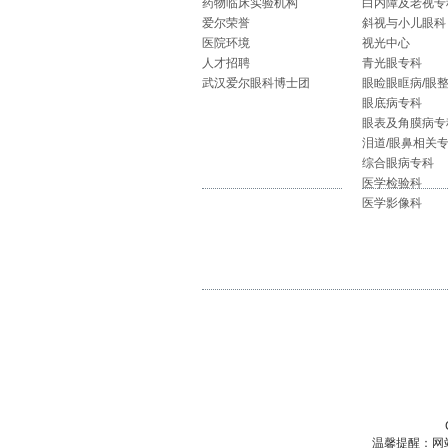
药物临床实验机构
白内障及老视专
爱尔荣誉
斜视与小儿眼科
医院环境
视光中心
人才招聘
青光眼专科
武汉爱尔眼科博士团
眼睑眼眶病/眼
眼底病专科
眼表及角膜病专
泪道/眼鼻相关
综合眼病专科
医学检验科
医学影像科
温馨提醒：网