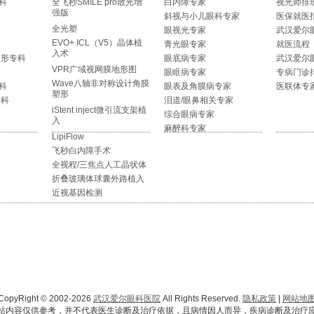
科
全飞秒SMILE pro散光增
白内障专家
视光师排
强版
斜视与小儿眼科专家
医保就医
全光塑
眼视光专家
武汉爱尔
EVO+ ICL（V5）晶体植
青光眼专家
就医流程
入术
整形专科
眼底病专家
武汉爱尔
VPR广域视网膜地形图
眼眶病专家
专病门诊
Wave八轴非对称设计角膜
科
眼表及角膜病专家
医联体专
塑形
专科
泪道/眼鼻相关专家
iStent inject微引流支架植
综合眼病专家
入
麻醉科专家
LipiFlow
飞秒白内障手术
全视程/三焦点人工晶状体
折叠玻璃体球囊外路植入
近视基因检测
CopyRight © 2002-2026
武汉爱尔眼科医院
All Rights Reserved.
隐私政策
|
网站地
站内容仅供参考，并不代表医生诊断及治疗依据，且病情因人而异，疾病诊断及治疗