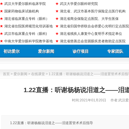
武汉大学爱尔眼科临床学院
武汉大学爱尔眼科研究院
国家药物临床试验机构
湖北省、武汉市基本医疗保险定点医疗机构
湖北省临床重点专科（眼科）
湖北省商业保险定点医院、大学生医保
湖北省住院医师规范化培训基地
湖北省归国华侨联合会侨爱心光明行定点医院
武汉市临床重点专科（眼科)
湖北省残疾人康复中心复明手术指定单位
中南大学爱尔眼科学院教学基地
湖北省慈善总会贫困眼疾患者救助定点医院
初访爱尔
爱尔新闻
诊疗项目
专家团队
首页
>
爱尔新闻
>
在线课堂
> 1.22直播：听谢杨杨说泪道之——泪道置管术术后指
1.22直播：听谢杨杨说泪道之——泪
时间:
2021年01月20日
作者:武汉爱
1.22直播：听谢杨杨说泪道之——泪道置管术术后指导