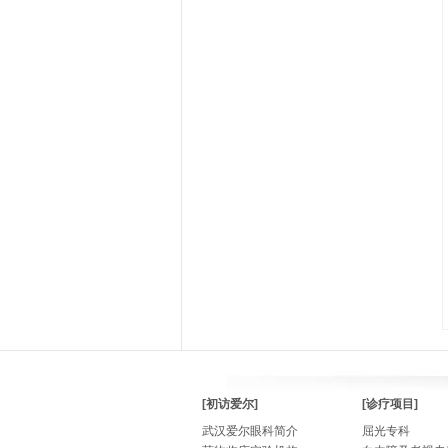
[初访爱尔]
[诊疗项目]
武汉爱尔眼科简介
屈光专科