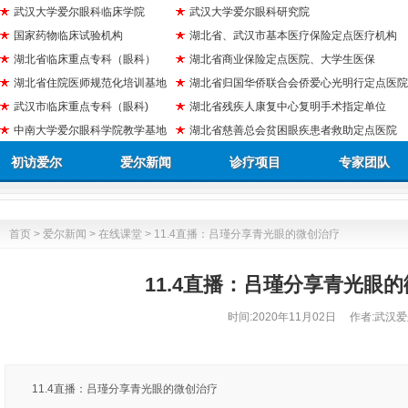
武汉大学爱尔眼科临床学院
武汉大学爱尔眼科研究院
国家药物临床试验机构
湖北省、武汉市基本医疗保险定点医疗机构
湖北省临床重点专科（眼科）
湖北省商业保险定点医院、大学生医保
湖北省住院医师规范化培训基地
湖北省归国华侨联合会侨爱心光明行定点医院
武汉市临床重点专科（眼科)
湖北省残疾人康复中心复明手术指定单位
中南大学爱尔眼科学院教学基地
湖北省慈善总会贫困眼疾患者救助定点医院
初访爱尔
爱尔新闻
诊疗项目
专家团队
首页
>
爱尔新闻
>
在线课堂
> 11.4直播：吕瑾分享青光眼的微创治疗
11.4直播：吕瑾分享青光眼
时间:
2020年11月02日
作者:武汉爱
11.4直播：吕瑾分享青光眼的微创治疗