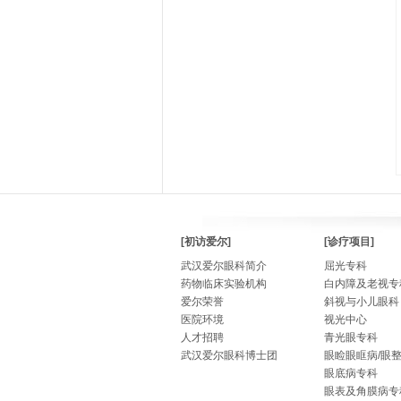
[初访爱尔]
[诊疗项目]
武汉爱尔眼科简介
屈光专科
药物临床实验机构
白内障及老视专
爱尔荣誉
斜视与小儿眼科
医院环境
视光中心
人才招聘
青光眼专科
武汉爱尔眼科博士团
眼睑眼眶病/眼
眼底病专科
眼表及角膜病专