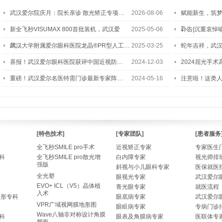
武汉爱尔院庆月：院长亲诊 散光矫正专项…
2026-08-06
赋能新生，筑
2…
新全飞秒VISUMAX 800首批装机，武汉爱
2025-05-06
讣告|沉重哀悼
尔…
武汉大学附属爱尔眼科医院龙晶®PR型人工…
2025-03-25
蛇年吉祥，武汉
喜报！武汉爱尔眼科医院获评中国近视防…
2024-12-03
2024屈光手
重磅！武汉爱尔名医特需门诊最新专家阵…
2024-05-16
注意啦！这类
[特色技术]
[专家团队]
[患者服务
全飞秒SMILE pro手术
近视矫正专家
专家医生
科
全飞秒SMILE pro散光增
白内障专家
视光师排
强版
斜视与小儿眼科专家
医保就医
全光塑
眼视光专家
武汉爱尔
EVO+ ICL（V5）晶体植
青光眼专家
就医流程
入术
整形专科
眼底病专家
武汉爱尔
VPR广域视网膜地形图
眼眶病专家
专病门诊
Wave八轴非对称设计角膜
科
眼表及角膜病专家
医联体专