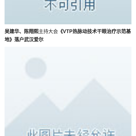
吴建华、陈翔熙
主持大会
《
VTP热脉动技术干眼治疗示范基
地
》
落户
武汉
爱尔