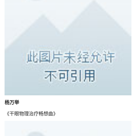
杨万举
《干眼物理治疗畅想曲》