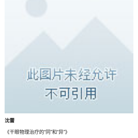
沈蕾
《干眼物理治疗的“同”和“异”》