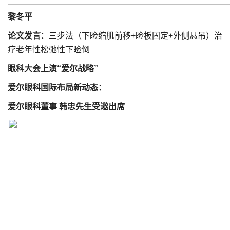
黎冬平
论文发言
：三步法（下睑缩肌前移+睑板固定+外侧悬吊）治
疗老年性松弛性下睑倒
眼科大会上演
“爱尔战略”
爱尔眼科国际布局新动态：
爱尔眼科董事 韩忠先生受邀出席