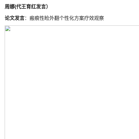
周娜(代王育红发言）
论文发言
：瘢痕性睑外翻个性化方案疗效观察