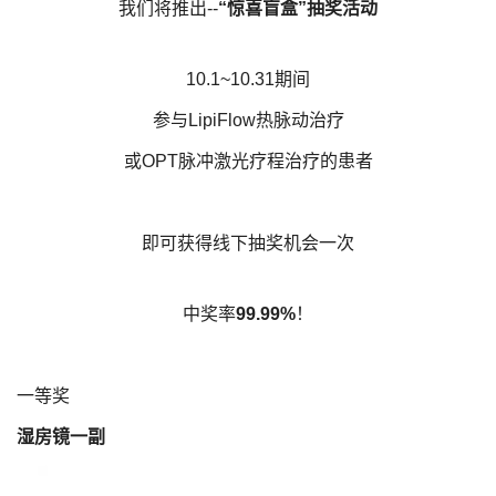
我们将推出--
“惊喜盲盒”抽奖活动
10.1~10.31期间
参与LipiFlow热脉动治疗
或OPT脉冲激光疗程治疗的患者
即可获得线下抽奖机会一次
中奖率
99.99%
！
​一等奖
湿房镜一副