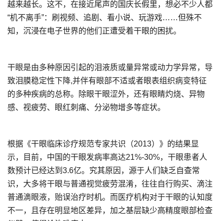
越来越长。这不，在接近尾声的国庆长假里，想必不少人都
“机不离手”：刷视频、追剧、看小说、玩游戏……但殊不
知，沉浸在电子世界的他们正遭受着干眼的困扰。
干眼是由多种原因引起的泪液质或量异常或动力学异常，导
致泪膜稳定性下降,并伴有眼部不适或者眼表组织病变特征
的多种疾病的总称。除眼干眼涩外，还有眼睛灼烧、异物
感、视疲劳、眼红刺痛、分泌物增多等症状。
根据《干眼临床诊疗规范专家共识（2013）》的结果显
示，目前，中国的干眼发病率高达21%-30%，干眼患者人
数预计已经达到3.6亿。究其原因，源于人们缺乏自查常
识，大多将干眼与普通视觉疲劳混淆，往往自行购买、滴注
普通滴眼液，贻误治疗时机。而医疗机构对于干眼的认知度
不一，且存在明显地区差异，加之基层缺少高精度眼部检查