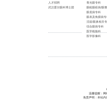
人才招聘
青光眼专科
武汉爱尔眼科博士团
眼睑眼眶病/眼
眼底病专科
眼表及角膜病专
泪道/眼鼻相关
综合眼病专科
医学检验科
医学影像科
温馨提醒：网
免责声明：本站内