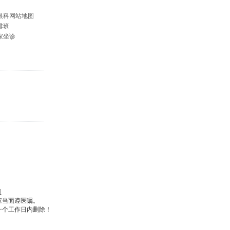
眼科网站地图
排班
家坐诊
图
应当面遵医嘱。
一个工作日内删除！