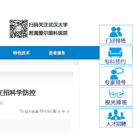
特色技术
患者服务
支招科学防控
尔
加入收藏
打印
大
中
小