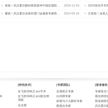
喜报！武汉爱尔眼科医院获评中国近视防…
2024-12-03
2024屈光手
重磅！武汉爱尔名医特需门诊最新专家阵…
2024-05-16
注意啦！这类
[特色技术]
[专家团队]
[患者服务
全飞秒SMILE pro手术
近视矫正专家
专家医生
科
全飞秒SMILE pro散光增
白内障专家
视光师排
强版
斜视与小儿眼科专家
医保就医
全光塑
眼视光专家
武汉爱尔