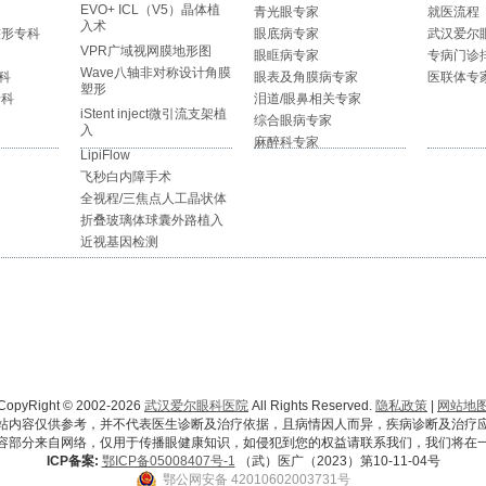
EVO+ ICL（V5）晶体植
青光眼专家
就医流程
入术
整形专科
眼底病专家
武汉爱尔
VPR广域视网膜地形图
眼眶病专家
专病门诊
Wave八轴非对称设计角膜
科
眼表及角膜病专家
医联体专
塑形
专科
泪道/眼鼻相关专家
iStent inject微引流支架植
综合眼病专家
入
麻醉科专家
LipiFlow
飞秒白内障手术
全视程/三焦点人工晶状体
折叠玻璃体球囊外路植入
近视基因检测
CopyRight © 2002-2026
武汉爱尔眼科医院
All Rights Reserved.
隐私政策
|
网站地
站内容仅供参考，并不代表医生诊断及治疗依据，且病情因人而异，疾病诊断及治疗
容部分来自网络，仅用于传播眼健康知识，如侵犯到您的权益请联系我们，我们将在
ICP备案:
鄂ICP备05008407号-1
（武）医广（2023）第10-11-04号
鄂公网安备 42010602003731号