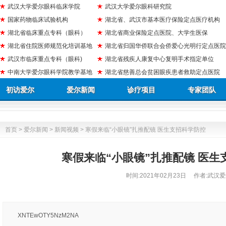
武汉大学爱尔眼科临床学院
武汉大学爱尔眼科研究院
国家药物临床试验机构
湖北省、武汉市基本医疗保险定点医疗机构
湖北省临床重点专科（眼科）
湖北省商业保险定点医院、大学生医保
湖北省住院医师规范化培训基地
湖北省归国华侨联合会侨爱心光明行定点医院
武汉市临床重点专科（眼科)
湖北省残疾人康复中心复明手术指定单位
中南大学爱尔眼科学院教学基地
湖北省慈善总会贫困眼疾患者救助定点医院
初访爱尔
爱尔新闻
诊疗项目
专家团队
首页
>
爱尔新闻
>
新闻视频
> 寒假来临“小眼镜”扎推配镜 医生支招科学防控
寒假来临“小眼镜”扎推配镜 医生
时间:
2021年02月23日
作者:武汉爱
XNTEwOTY5NzM2NA