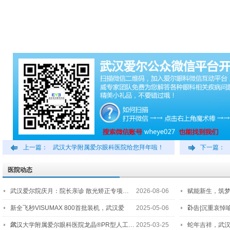
上一篇：
武汉大学附属爱尔眼科医院给您拜年啦！
下一篇：
医院动态
武汉爱尔院庆月：院长亲诊 散光矫正专项…
2026-08-06
赋能新生，筑
2…
新全飞秒VISUMAX 800首批装机，武汉爱
2025-05-06
讣告|沉重哀悼
尔…
武汉大学附属爱尔眼科医院龙晶®PR型人工…
2025-03-25
蛇年吉祥，武汉