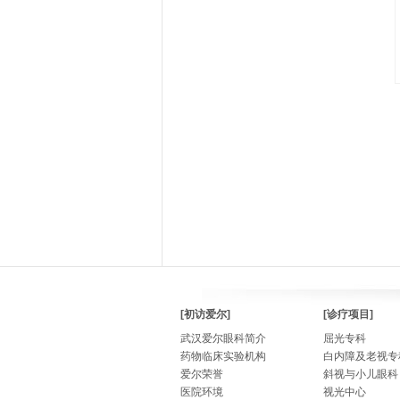
[初访爱尔]
[诊疗项目]
武汉爱尔眼科简介
屈光专科
药物临床实验机构
白内障及老视专
爱尔荣誉
斜视与小儿眼科
医院环境
视光中心