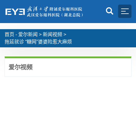
首页 -
爱尔新闻
>
新闻视频
>
拖延就诊 “糖网”婆婆险惹大麻烦
爱尔视频