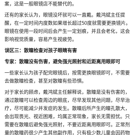
案，这是一般眼镜店不能替代的。
还有的家长认为，眼镜没坏就可以一直戴。戴鸿斌主任提
醒，在一定时间内度数如果增长超过50度就需要更换镜片。
眼镜在使用一段时间后会产生一定划痕，并且会老化，这会
影响视觉质量，容易产生视疲劳。
误区三：散瞳检查对孩子眼睛有害
专家：散瞳没有伤害，避免强光照射和近距离用眼即可
一些家长认为孩子配完眼镜后，按需更换眼镜即可，不需要
去做散瞳检查，甚至对散瞳有些恐惧。
对于家长的顾虑，戴鸿斌主任解释说，散瞳是没有伤害的，
通过散瞳可以检查周边的眼底，尽早发现其他问题，尽早治
疗，尽可能减少并发症的发生。散瞳后所产生的瞳孔散大，
会出现畏光、视近困难，均属正常现象，家长无需担忧。只
需要在散瞳后避免强光照射，不要近距离用眼即可。正常剂
量的散瞳药很少产生其他副作用，只有极少数儿童会因药物