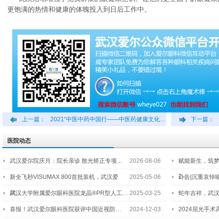
更饱满的热情和健康的体魄投入到日后工作中。
上一篇：
2021“中医中药中国行——中医药健康文化…
下一篇：
医院动态
武汉爱尔院庆月：院长亲诊 散光矫正专项…
2026-08-06
赋能新生，筑
2…
新全飞秒VISUMAX 800首批装机，武汉爱
2025-05-06
讣告|沉重哀悼
尔…
武汉大学附属爱尔眼科医院龙晶®PR型人工…
2025-03-25
蛇年吉祥，武汉
喜报！武汉爱尔眼科医院获评中国近视防…
2024-12-03
2024屈光手