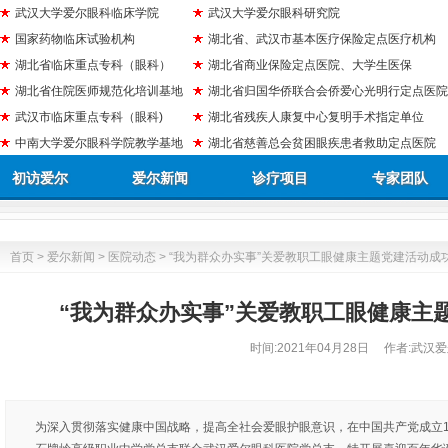
武汉大学爱尔眼科临床学院
武汉大学爱尔眼科研究院
国家药物临床试验机构
湖北省、武汉市基本医疗保险定点医疗机构
湖北省临床重点专科（眼科）
湖北省商业保险定点医院、大学生医保
湖北省住院医师规范化培训基地
湖北省归国华侨联合会侨爱心光明行定点医院
武汉市临床重点专科（眼科)
湖北省残疾人康复中心复明手术指定单位
中南大学爱尔眼科学院教学基地
湖北省慈善总会贫困眼疾患者救助定点医院
初访爱尔
爱尔新闻
诊疗项目
专家团队
首页
>
爱尔新闻
>
医院动态
> “我为群众办实事”关爱教职工眼健康主题党建活动成
“我为群众办实事”关爱教职工眼健康主
时间:
2021年04月28日
作者:武汉爱
为深入贯彻落实健康中国战略，提高全社会爱眼护眼意识，在中国共产党成立10