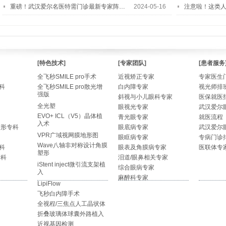
重磅！武汉爱尔名医特需门诊最新专家阵…
2024-05-16
注意啦！这类
[特色技术]
[专家团队]
[患者服务
全飞秒SMILE pro手术
近视矫正专家
专家医生
科
全飞秒SMILE pro散光增
白内障专家
视光师排
强版
斜视与小儿眼科专家
医保就医
全光塑
眼视光专家
武汉爱尔
EVO+ ICL（V5）晶体植
青光眼专家
就医流程
入术
整形专科
眼底病专家
武汉爱尔
VPR广域视网膜地形图
眼眶病专家
专病门诊
Wave八轴非对称设计角膜
科
眼表及角膜病专家
医联体专
塑形
专科
泪道/眼鼻相关专家
iStent inject微引流支架植
综合眼病专家
入
麻醉科专家
LipiFlow
飞秒白内障手术
全视程/三焦点人工晶状体
折叠玻璃体球囊外路植入
近视基因检测