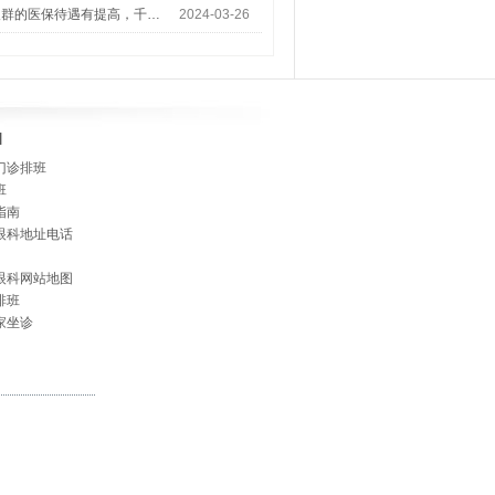
人群的医保待遇有提高，千…
2024-03-26
]
门诊排班
班
指南
眼科地址电话
眼科网站地图
排班
家坐诊