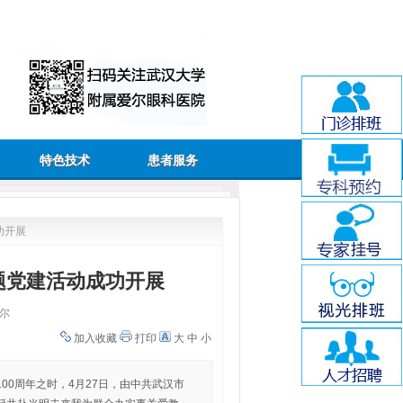
特色技术
患者服务
功开展
题党建活动成功开展
尔
加入收藏
打印
大
中
小
0周年之时，4月27日，由中共武汉市