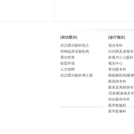
[初访爱尔]
[诊疗项目]
武汉爱尔眼科简介
屈光专科
药物临床实验机构
白内障及老视专
爱尔荣誉
斜视与小儿眼科
医院环境
视光中心
人才招聘
青光眼专科
武汉爱尔眼科博士团
眼睑眼眶病/眼
眼底病专科
眼表及角膜病专
泪道/眼鼻相关
综合眼病专科
医学检验科
医学影像科