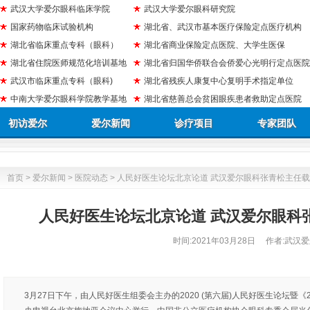
武汉大学爱尔眼科临床学院
武汉大学爱尔眼科研究院
国家药物临床试验机构
湖北省、武汉市基本医疗保险定点医疗机构
湖北省临床重点专科（眼科）
湖北省商业保险定点医院、大学生医保
湖北省住院医师规范化培训基地
湖北省归国华侨联合会侨爱心光明行定点医院
武汉市临床重点专科（眼科)
湖北省残疾人康复中心复明手术指定单位
中南大学爱尔眼科学院教学基地
湖北省慈善总会贫困眼疾患者救助定点医院
初访爱尔
爱尔新闻
诊疗项目
专家团队
首页
>
爱尔新闻
>
医院动态
> 人民好医生论坛北京论道 武汉爱尔眼科张青松主任
人民好医生论坛北京论道 武汉爱尔眼科
时间:
2021年03月28日
作者:武汉爱
3月27日下午，由人民好医生组委会主办的2020 (第六届)人民好医生论坛暨