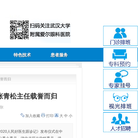
特色技术
患者服务
载誉而归
张青松主任载誉而归
尔
加入收藏
打印
大
中
小
《2020人民好医生跟诊记》发布仪式在中