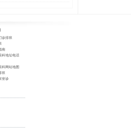
]
门诊排班
班
指南
眼科地址电话
眼科网站地图
排班
家坐诊