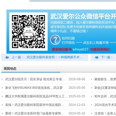
上一篇：
武汉爱尔眼科新发明：一种视网膜手术…
下一篇：
医院动态
武汉爱尔院庆月：院长亲诊 散光矫正专项…
2026-08-06
赋能新生，筑
2…
新全飞秒VISUMAX 800首批装机，武汉爱
2025-05-06
讣告|沉重哀悼
尔…
武汉大学附属爱尔眼科医院龙晶®PR型人工…
2025-03-25
蛇年吉祥，武汉
喜报！武汉爱尔眼科医院获评中国近视防…
2024-12-03
2024屈光手
重磅！武汉爱尔名医特需门诊最新专家阵…
2024-05-16
注意啦！这类