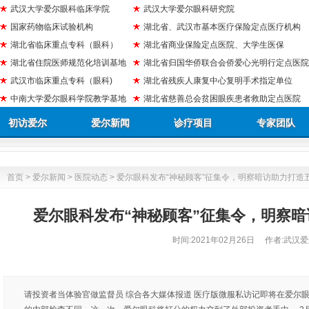
武汉大学爱尔眼科临床学院
武汉大学爱尔眼科研究院
国家药物临床试验机构
湖北省、武汉市基本医疗保险定点医疗机构
湖北省临床重点专科（眼科）
湖北省商业保险定点医院、大学生医保
湖北省住院医师规范化培训基地
湖北省归国华侨联合会侨爱心光明行定点医院
武汉市临床重点专科（眼科)
湖北省残疾人康复中心复明手术指定单位
中南大学爱尔眼科学院教学基地
湖北省慈善总会贫困眼疾患者救助定点医院
初访爱尔
爱尔新闻
诊疗项目
专家团队
首页
>
爱尔新闻
>
医院动态
> 爱尔眼科发布“神秘顾客”征集令，明察暗访助力打造
爱尔眼科发布“神秘顾客”征集令，明察
时间:
2021年02月26日
作者:武汉爱
请投资者当体验官做监督员 综合各大媒体报道 医疗版微服私访记即将在爱尔