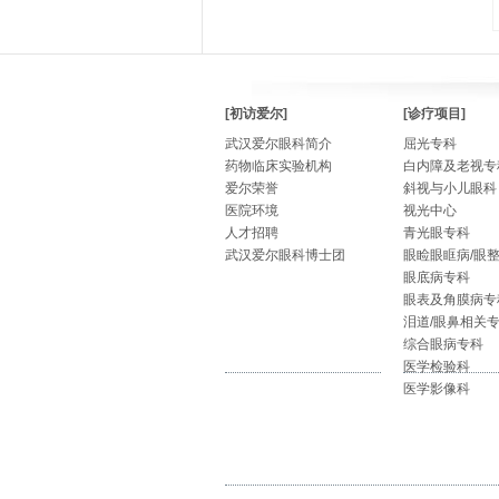
[初访爱尔]
[诊疗项目]
武汉爱尔眼科简介
屈光专科
药物临床实验机构
白内障及老视专
爱尔荣誉
斜视与小儿眼科
医院环境
视光中心
人才招聘
青光眼专科
武汉爱尔眼科博士团
眼睑眼眶病/眼
眼底病专科
眼表及角膜病专
泪道/眼鼻相关
综合眼病专科
医学检验科
医学影像科