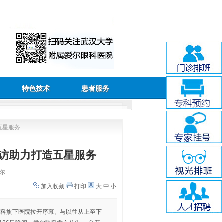
特色技术
患者服务
五星服务
暗访助力打造五星服务
尔
加入收藏
打印
大
中
小
眼科旗下医院拉开序幕。与以往从上至下