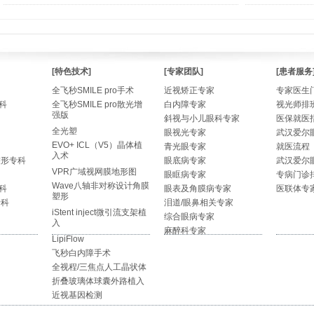
[特色技术]
[专家团队]
[患者服务
全飞秒SMILE pro手术
近视矫正专家
专家医生
科
全飞秒SMILE pro散光增
白内障专家
视光师排
强版
斜视与小儿眼科专家
医保就医
全光塑
眼视光专家
武汉爱尔
EVO+ ICL（V5）晶体植
青光眼专家
就医流程
入术
整形专科
眼底病专家
武汉爱尔
VPR广域视网膜地形图
眼眶病专家
专病门诊
Wave八轴非对称设计角膜
科
眼表及角膜病专家
医联体专
塑形
专科
泪道/眼鼻相关专家
iStent inject微引流支架植
综合眼病专家
入
麻醉科专家
LipiFlow
飞秒白内障手术
全视程/三焦点人工晶状体
折叠玻璃体球囊外路植入
近视基因检测