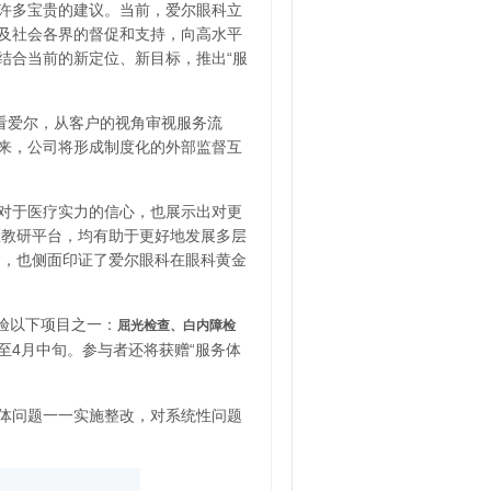
到许多宝贵的建议。当前，爱尔眼科立
者及社会各界的督促和支持，向高水平
结合当前的新定位、新目标，推出“服
看爱尔，从客户的视角审视服务流
未来，公司将形成制度化的外部监督互
对于医疗实力的信心，也展示出对更
医教研平台，均有助于更好地发展多层
道，也侧面印证了爱尔眼科在眼科黄金
体验以下项目之一：
屈光检查、白内障检
至4月中旬。参与者还将获赠“服务体
体问题一一实施整改，对系统性问题