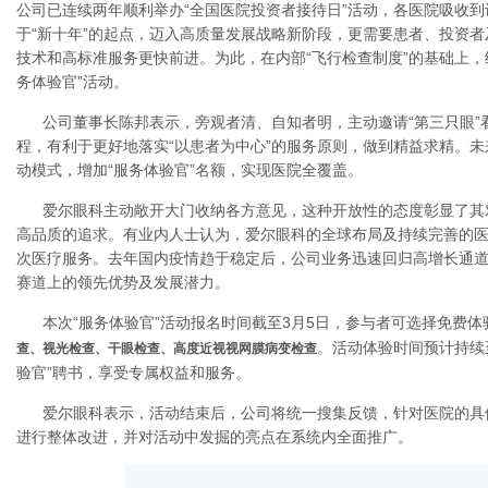
公司已连续两年顺利举办“全国医院投资者接待日”活动，各医院吸收
于“新十年”的起点，迈入高质量发展战略新阶段，更需要患者、投资
技术和高标准服务更快前进。为此，在内部“飞行检查制度”的基础上，
务体验官”活动。
公司董事长陈邦表示，旁观者清、自知者明，主动邀请“第三只眼”
程，有利于更好地落实“以患者为中心”的服务原则，做到精益求精。
动模式，增加“服务体验官”名额，实现医院全覆盖。
爱尔眼科主动敞开大门收纳各方意见，这种开放性的态度彰显了其
高品质的追求。有业内人士认为，爱尔眼科的全球布局及持续完善的
次医疗服务。去年国内疫情趋于稳定后，公司业务迅速回归高增长通
赛道上的领先优势及发展潜力。
本次“服务体验官”活动报名时间截至3月5日，参与者可选择免费
。活动体验时间预计持续
查、视光检查、干眼检查、高度近视视网膜病变检查
验官”聘书，享受专属权益和服务。
爱尔眼科表示，活动结束后，公司将统一搜集反馈，针对医院的具
进行整体改进，并对活动中发掘的亮点在系统内全面推广。