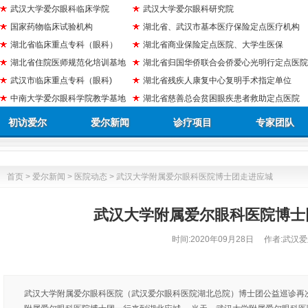
武汉大学爱尔眼科临床学院
武汉大学爱尔眼科研究院
国家药物临床试验机构
湖北省、武汉市基本医疗保险定点医疗机构
湖北省临床重点专科（眼科）
湖北省商业保险定点医院、大学生医保
湖北省住院医师规范化培训基地
湖北省归国华侨联合会侨爱心光明行定点医院
武汉市临床重点专科（眼科)
湖北省残疾人康复中心复明手术指定单位
中南大学爱尔眼科学院教学基地
湖北省慈善总会贫困眼疾患者救助定点医院
初访爱尔
爱尔新闻
诊疗项目
专家团队
首页
>
爱尔新闻
>
医院动态
> 武汉大学附属爱尔眼科医院博士团走进应城
武汉大学附属爱尔眼科医院博士
时间:
2020年09月28日
作者:武汉爱
武汉大学附属爱尔眼科医院（武汉爱尔眼科医院湖北总院）博士团公益巡诊再次