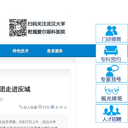
特色技术
患者服务
团走进应城
尔
加入收藏
打印
大
中
小
拉开序幕。9月27日上午，武汉大学