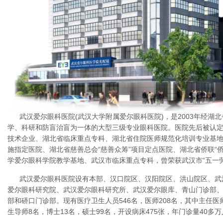
武汉爱尔眼科医院(武汉大学附属爱尔眼科医院)，是2003年经湖
学、科研和防盲治盲为一体的大型三级专业眼科医院。医院先后被认
技术企业、湖北省临床重点专科、湖北省住院医师规范化培训专业基
施指定医院、湖北省慈善总会“慈善众筹”项目定点医院、湖北省侨联“侨
学爱尔眼科学院教学基地、武汉市临床重点专科，曾荣获武汉市“五一
武汉爱尔眼科医院设有本部、汉口院区、汉阳院区、洪山院区、武
爱尔眼科研究院、武汉爱尔眼科研究所、武汉爱尔眼库、青山门诊部
部和硚口门诊部。现有医疗卫生人员546名，医师208名，其中主任医
生导师8名，博士13名，硕士99名，开设病床475张，年门诊量40多