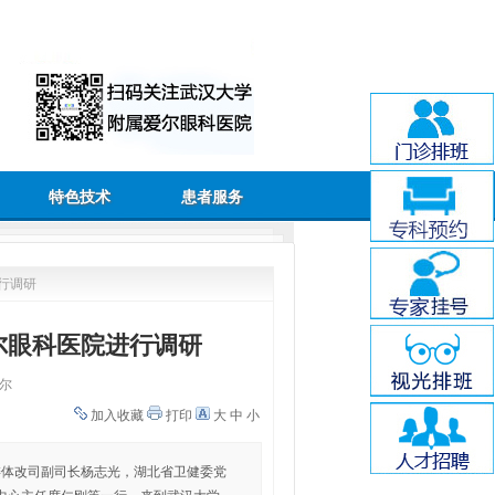
特色技术
患者服务
行调研
尔眼科医院进行调研
尔
加入收藏
打印
大
中
小
委体改司副司长杨志光，湖北省卫健委党