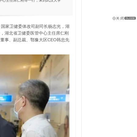
中心主任席仁刚等一行，来到武汉大学
胜，国家卫健委体改司副司长杨志光，湖
辛，湖北省卫健委医管中心主任席仁刚
董事、副总裁、鄂豫大区CEO韩忠先