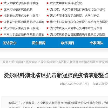
武汉大学爱尔眼科临床学院
武汉大学爱尔眼科研究院
国家药物临床试验机构
湖北省、武汉市基本医疗保险定点医疗机构
湖北省临床重点专科（眼科）
湖北省商业保险定点医院、大学生医保
湖北省住院医师规范化培训基地
湖北省归国华侨联合会侨爱心光明行定点医院
武汉市临床重点专科（眼科)
湖北省残疾人康复中心复明手术指定单位
中南大学爱尔眼科学院教学基地
湖北省慈善总会贫困眼疾患者救助定点医院
初访爱尔
爱尔新闻
诊疗项目
专家团队
首页
>
爱尔新闻
>
医院动态
> 爱尔眼科湖北省区抗击新冠肺炎疫情表彰暨全面恢复
爱尔眼科湖北省区抗击新冠肺炎疫情表彰暨
时间:
2020年04月22日
作者:武汉爱
春暖花开，万物复苏。在全民抗击新冠肺炎疫情取得重大阶段性胜利之际，为