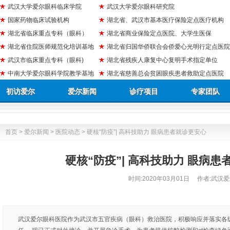
武汉大学爱尔眼科临床学院
武汉大学爱尔眼科研究院
国家药物临床试验机构
湖北省、武汉市基本医疗保险定点医疗机构
湖北省临床重点专科（眼科）
湖北省商业保险定点医院、大学生医保
湖北省住院医师规范化培训基地
湖北省归国华侨联合会侨爱心光明行定点医院
武汉市临床重点专科（眼科)
湖北省残疾人康复中心复明手术指定单位
中南大学爱尔眼科学院教学基地
湖北省慈善总会贫困眼疾患者救助定点医院
初访爱尔
爱尔新闻
诊疗项目
专家团队
首页
>
爱尔新闻
>
医院动态
> 硬核“防疫”| 高科技助力 眼病患者就诊更安心
硬核“防疫”| 高科技助力 眼病
时间:
2020年03月01日
作者:武汉爱
武汉爱尔眼科医院作为武汉市五官疾病（眼科）救治医院，积极响应并落实各