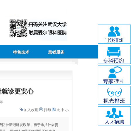
特色技术
患者服务
患者就诊更安心
尔
加入收藏
打印
大
中
小
级防护新冠肺炎政策，勇于承担社会责