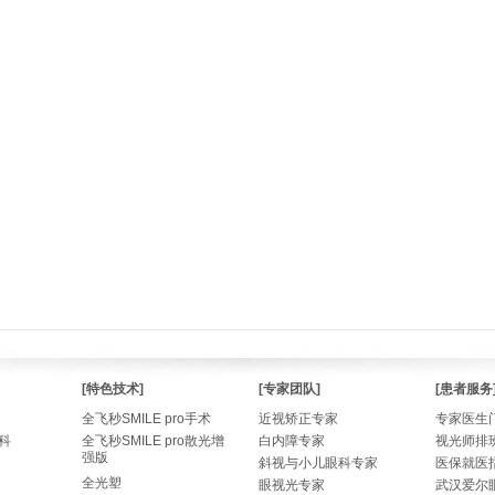
[特色技术]
[专家团队]
[患者服务
全飞秒SMILE pro手术
近视矫正专家
专家医生
科
全飞秒SMILE pro散光增
白内障专家
视光师排
强版
斜视与小儿眼科专家
医保就医
全光塑
眼视光专家
武汉爱尔