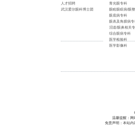
人才招聘
青光眼专科
武汉爱尔眼科博士团
眼睑眼眶病/眼
眼底病专科
眼表及角膜病专
泪道/眼鼻相关
综合眼病专科
医学检验科
医学影像科
温馨提醒：网
免责声明：本站内