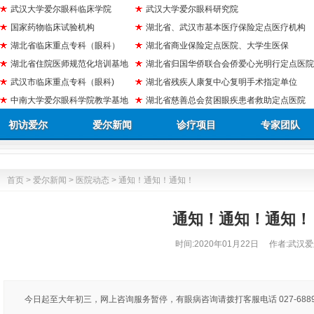
武汉大学爱尔眼科临床学院
武汉大学爱尔眼科研究院
国家药物临床试验机构
湖北省、武汉市基本医疗保险定点医疗机构
湖北省临床重点专科（眼科）
湖北省商业保险定点医院、大学生医保
湖北省住院医师规范化培训基地
湖北省归国华侨联合会侨爱心光明行定点医院
武汉市临床重点专科（眼科)
湖北省残疾人康复中心复明手术指定单位
中南大学爱尔眼科学院教学基地
湖北省慈善总会贫困眼疾患者救助定点医院
初访爱尔
爱尔新闻
诊疗项目
专家团队
首页
>
爱尔新闻
>
医院动态
> 通知！通知！通知！
通知！通知！通知！
时间:
2020年01月22日
作者:武汉爱
今日起至大年初三，网上咨询服务暂停，有眼病咨询请拨打客服电话 027-6889