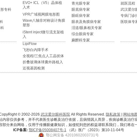
EVO+ ICL（V5）晶体植
青光眼专家
就医流程
入术
整形专科
眼底病专家
武汉爱尔
VPR广域视网膜地形图
眼眶病专家
专病门诊
Wave八轴非对称设计角膜
科
眼表及角膜病专家
医联体专
塑形
专科
泪道/眼鼻相关专家
iStent inject微引流支架植
综合眼病专家
入
麻醉科专家
LipiFlow
飞秒白内障手术
全视程/三焦点人工晶状体
折叠玻璃体球囊外路植入
近视基因检测
CopyRight © 2002-2026
武汉爱尔眼科医院
All Rights Reserved.
隐私政策
|
网站地
站内容仅供参考，并不代表医生诊断及治疗依据，且病情因人而异，疾病诊断及治疗
容部分来自网络，仅用于传播眼健康知识，如侵犯到您的权益请联系我们，我们将在
ICP备案:
鄂ICP备05008407号-1
（武）医广（2023）第10-11-04号
鄂公网安备 42010602003731号