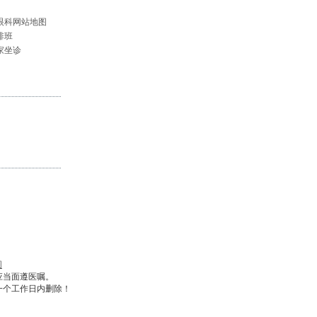
眼科网站地图
排班
家坐诊
图
应当面遵医嘱。
一个工作日内删除！