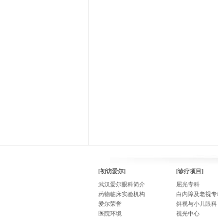
[初访爱尔]
[诊疗项目]
武汉爱尔眼科简介
屈光专科
药物临床实验机构
白内障及老视专
爱尔荣誉
斜视与小儿眼科
医院环境
视光中心