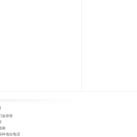
]
门诊排班
班
指南
眼科地址电话