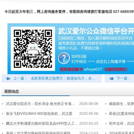
今日起至大年初三，网上咨询服务暂停，有眼病咨询请拨打客服电话 027-688939
上一篇：
名医零距离之陆秀兰：路遥知马力，全…
下一篇：
医院动态
武汉爱尔院庆月：院长亲诊 散光矫正专项…
2026-08-06
赋能新生，筑
2…
新全飞秒VISUMAX 800首批装机，武汉爱
2025-05-06
讣告|沉重哀悼
尔…
武汉大学附属爱尔眼科医院龙晶®PR型人工…
2025-03-25
蛇年吉祥，武汉
喜报！武汉爱尔眼科医院获评中国近视防…
2024-12-03
2024屈光手