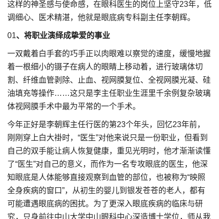
这样的神圣感与使命感，在眼科医生的岗位上坚守23年，低
调细心、医术精湛，他就是眼底病专科副主任李朝辉。
01
、将职业演绎成挚爱的事业
一双戴着白手套的巧手正以肉眼难以察觉的速度，缓慢地握
着一根细小的镊子在病人的眼睛上移动着，进行玻璃体切
割、纤维血管剥除、止血、视网膜复位、全视网膜光凝、硅
油填充等操作……这只是李主任职业生涯里千余例复杂玻璃
体视网膜手术中最为平常的一个手术。
今年正好是李朝辉主任行医的第23个年头，回忆23年前，
刚刚穿上白大褂时，“医生”对他来说只是一份职业，但看到
自己的双手能让病人恢复健康，重见光明时，他才渐渐读懂
了“医生”对自己的意义，而作为一名专攻眼底的医生，他深
知眼底是人体能够直接观察到血管的部位，也被称为“映照
全身疾病的窗口”，从初生的婴儿到银发苍苍的老人，都有
可能遭遇眼底病的困扰。为了更深入眼底疾病的临床与研
究，只身前往中山大学中山眼科中心深造博士学位，师从我