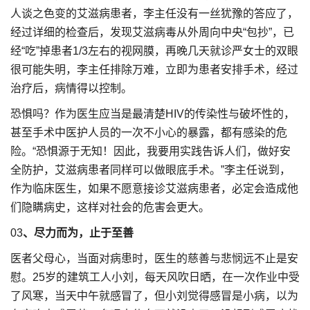
人谈之色变的艾滋病患者，李主任没有一丝犹豫的答应了，
经过详细的检查后，发现艾滋病毒从外周向中央“包抄”，已
经“吃”掉患者1/3左右的视网膜，再晚几天就诊严女士的双眼
很可能失明，李主任排除万难，立即为患者安排手术，经过
治疗后，病情得以控制。
恐惧吗？作为医生应当是最清楚HIV的传染性与破坏性的，
甚至手术中医护人员的一次不小心的暴露，都有感染的危
险。“恐惧源于无知！因此，我要用实践告诉人们，做好安
全防护，艾滋病患者同样可以做眼底手术。”李主任说到，
作为临床医生，如果不愿意接诊艾滋病患者，必定会造成他
们隐瞒病史，这样对社会的危害会更大。
03
、尽力而为，止于至善
医者父母心，当面对病患时，医生的慈善与悲悯远不止是安
慰。25岁的建筑工人小刘，每天风吹日晒，在一次作业中受
了风寒，当天中午就感冒了，但小刘觉得感冒是小病，以为