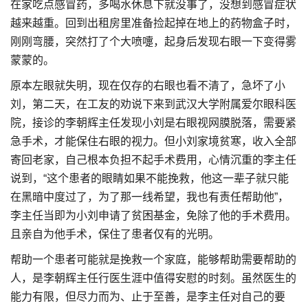
在家吃点感冒药，多喝水休息下就没事了，没想到感冒症状
越来越重。回到出租房里准备捡起掉在地上的药物盒子时，
刚刚弯腰，突然打了个大喷嚏，起身后发现右眼一下变得雾
蒙蒙的。
原本左眼就失明，现在仅存的右眼也看不清了，急坏了小
刘，第二天，在工友的劝说下来到武汉大学附属爱尔眼科医
院，接诊的李朝辉主任发现小刘是右眼视网膜脱落，需要紧
急手术，才能保住右眼的视力。但小刘家境贫寒，收入全部
寄回老家，自己根本负担不起手术费用，心情沉重的李主任
说到，“这个患者的眼睛如果不能挽救，他这一辈子就只能
在黑暗中度过了，为了那一线希望，我也有责任帮助他”，
李主任当即为小刘申请了贫困基金，免除了他的手术费用。
且亲自为他手术，保住了患者仅有的光明。
帮助一个患者可能就是挽救一个家庭，能够帮助需要帮助的
人，是李朝辉主任行医生涯中值得安慰的时刻。虽然医生的
能力有限，但尽力而为、止于至善，是李主任对自己的要