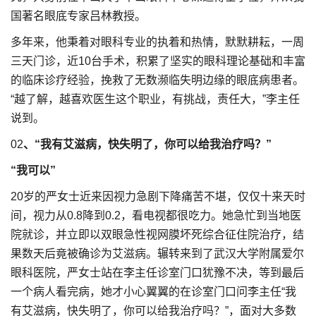
国著名眼底专家吕林教授。
多年来，他秉着对眼科专业的执着和热情，默默耕耘，一周
三天门诊，近10台手术，积累了坚实的眼科理论基础和丰富
的临床诊疗经验，挽救了无数濒临失明边缘的眼底病患者。
“越了解，越喜欢医生这个职业，有挑战，责任大，”李主任
说到。
02
、“我有艾滋病，快失明了，你可以给我治疗吗？”
“我可以”
20岁的严女士近来因视力急剧下降痛苦不堪，仅仅十来天时
间，视力从0.8降到0.2，看电视都很吃力。她急忙到当地医
院就诊，并立即以双眼急性视网膜坏死综合征住院治疗，结
果数天后竟被确诊为艾滋病。辗转来到了武汉大学附属爱尔
眼科医院，严女士站在李主任诊室门口犹豫不决，等到最后
一个病人看完病，她才小心翼翼的在诊室门口问李主任“我
有艾滋病，快失明了，你可以给我治疗吗？”，面对大多数