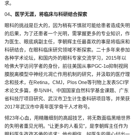
求。
04
、医学无涯，将临床与科研结合探索
眼科的挑战是巨大的，因为稍有不慎就可能给患者造成失明
的后果，为了还患者一个光明，需掌握更多的专业知识，作
为医生、眼底病副主任，李朝辉主任最喜欢的事是将临床和
科研结合，在眼科临床研究领域不断探索。二十多年来参加
各种学术论坛，和国内外的眼科专家交流学习，2015年以
哈佛大学访问学者的身份，前往美国从事PGC-1α抑制视网
膜脱离模型中神经元凋亡作用机制的研究，并汲取的医疗理
念和技术，在Retina，CMJ，Plos One等刊物上发表SCI学
术论文多篇，参与NIH、中国国家自然科学基金课题、广东
省科技厅项目研究、武汉市卫生计生委科研项目等，并荣获
2017年武汉市中青年医学骨干人才称号。
倾23年心血，用精雕细刻的高超技艺，将无数面临黑暗世界
的失明者重见光明。“让更多的人看见”，是李朝辉主任作为
眼科医生孜孜不倦的追求；他也相信，好医生的用心付出一