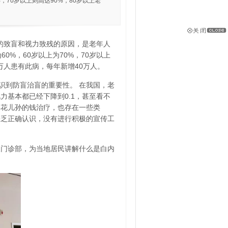
，70岁以上则高达90%，80岁以上老
的致盲和视力致残的原因，是老年人
0%，60岁以上为70%，70岁以上
0万人患有此病，每年新增40万人。
识到防盲治盲的重要性。 在我国，老
力基本都已经下降到0.1，甚至看不
再花儿孙的钱治疗，也存在一些类
缺乏正确认识，没有进行积极的宣传工
陂门诊部，为当地居民讲解什么是白内