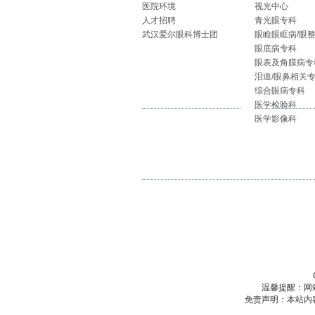
医院环境
视光中心
人才招聘
青光眼专科
武汉爱尔眼科博士团
眼睑眼眶病/眼
眼底病专科
眼表及角膜病专
泪道/眼鼻相关
综合眼病专科
医学检验科
医学影像科
温馨提醒：网
免责声明：本站内