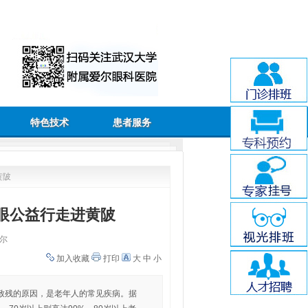
特色技术
患者服务
黄陂
爱眼公益行走进黄陂
尔
加入收藏
打印
大
中
小
致残的原因，是老年人的常见疾病。据