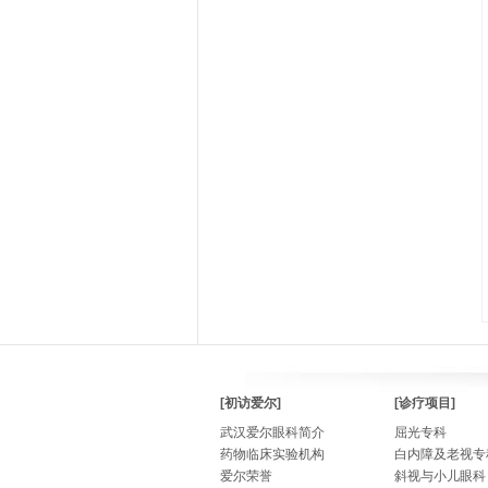
[初访爱尔]
[诊疗项目]
武汉爱尔眼科简介
屈光专科
药物临床实验机构
白内障及老视专
爱尔荣誉
斜视与小儿眼科