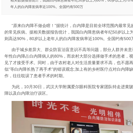
相关数据报告统计，我国白内障患病者年纪50岁以上为60%，60岁以上为70%
年人的白内障发病率近100%。全国约有500万
“原来白内障不做会瞎！”据统计，白内障是目前全球范围内最常见
的常见疾病。据相关数据报告统计，我国白内障患病者年纪50岁以上为6
则高达90%，80岁以上老年人的白内障发病率近100%。全国约有50
由于城乡差异大、群众防盲治盲意识不高等问题，部分人群并未意
年性白内障占白内障病人的80%，而农村大部分选择做手术的患者，视
见了才接受手术。同时，由于农村老人对生活质量要求不高，也不愿
似“等白内障长熟了再手术”的错误观念;加上有的乡村医疗点对白内障
作，往往耽误了患者手术的时期。
为此，10月30日，武汉大学附属爱尔眼科医院专家团队特走进黄
障以及白内障治疗误区。