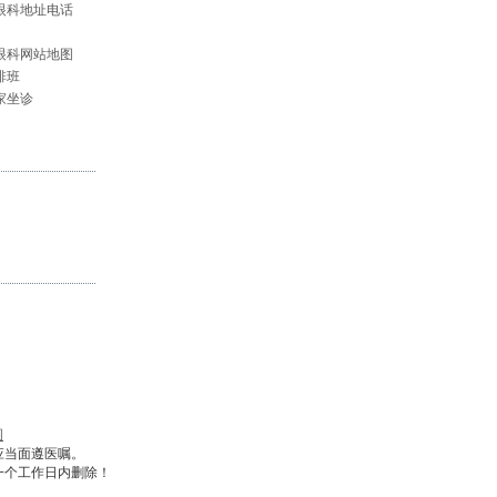
眼科地址电话
眼科网站地图
排班
家坐诊
图
应当面遵医嘱。
一个工作日内删除！