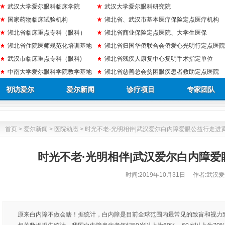
武汉大学爱尔眼科临床学院
武汉大学爱尔眼科研究院
国家药物临床试验机构
湖北省、武汉市基本医疗保险定点医疗机构
湖北省临床重点专科（眼科）
湖北省商业保险定点医院、大学生医保
湖北省住院医师规范化培训基地
湖北省归国华侨联合会侨爱心光明行定点医院
武汉市临床重点专科（眼科)
湖北省残疾人康复中心复明手术指定单位
中南大学爱尔眼科学院教学基地
湖北省慈善总会贫困眼疾患者救助定点医院
初访爱尔
爱尔新闻
诊疗项目
专家团队
首页
>
爱尔新闻
>
医院动态
> 时光不老·光明相伴|武汉爱尔白内障爱眼公益行走进
时光不老·光明相伴|武汉爱尔白内障
时间:
2019年10月31日
作者:武汉爱
原来白内障不做会瞎！据统计，白内障是目前全球范围内最常见的致盲和视力