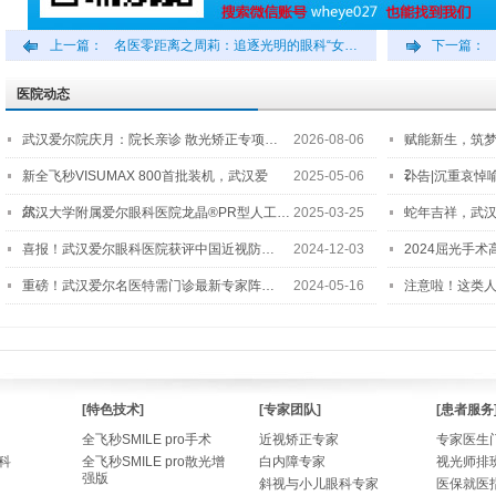
上一篇：
名医零距离之周莉：追逐光明的眼科“女…
下一篇：
医院动态
武汉爱尔院庆月：院长亲诊 散光矫正专项…
2026-08-06
赋能新生，筑
2…
新全飞秒VISUMAX 800首批装机，武汉爱
2025-05-06
讣告|沉重哀悼
尔…
武汉大学附属爱尔眼科医院龙晶®PR型人工…
2025-03-25
蛇年吉祥，武汉
喜报！武汉爱尔眼科医院获评中国近视防…
2024-12-03
2024屈光手
重磅！武汉爱尔名医特需门诊最新专家阵…
2024-05-16
注意啦！这类
[特色技术]
[专家团队]
[患者服务
全飞秒SMILE pro手术
近视矫正专家
专家医生
科
全飞秒SMILE pro散光增
白内障专家
视光师排
强版
斜视与小儿眼科专家
医保就医