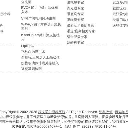
全光塑
眼视光专家
武汉爱尔
EVO+ ICL（V5）晶体植
青光眼专家
就医流程
入术
整形专科
眼底病专家
武汉爱尔
VPR广域视网膜地形图
眼眶病专家
专病门诊
Wave八轴非对称设计角膜
科
眼表及角膜病专家
医联体专
塑形
专科
泪道/眼鼻相关专家
iStent inject微引流支架植
综合眼病专家
入
麻醉科专家
LipiFlow
飞秒白内障手术
全视程/三焦点人工晶状体
折叠玻璃体球囊外路植入
近视基因检测
CopyRight © 2002-2026
武汉爱尔眼科医院
All Rights Reserved.
隐私政策
|
网站地
站内容仅供参考，并不代表医生诊断及治疗依据，且病情因人而异，疾病诊断及治疗
容部分来自网络，仅用于传播眼健康知识，如侵犯到您的权益请联系我们，我们将在
ICP备案:
鄂ICP备05008407号-1
（武）医广（2023）第10-11-04号