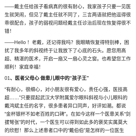
——戴主任给孩子看病真的很有耐心，我家孩子只要一见医
生就哭闹，但见了戴主任就不同了，三言两语就把他逗得很
乖很配合，孩子的弱视问题经戴主任诊治后现在恢复得很不
错！
——Hello ！老戴，还记得我吗？我眼睛恢复得特别棒，困
扰了我多年的斜视终于让我放下了心底的石头。愿您用高
超、精湛的医术，开启一扇又一扇心灵之窗。也希望您工作
顺利！家庭幸福！
01
、医者父母心 做患儿眼中的“孩子王”
“有耐心，很细心，对小朋友很有爱心，责任心强，医技高
超……”只要提起武汉大学附属爱尔眼科斜视与小儿眼科的
戴鸿斌主任的名字，很多患者异口同声，好评如潮。都说
“金杯银杯不如老百姓的口碑”。在如今这样一个医患关系“剑
拔弩张”的时代，一个医生可以得到如此多的褒奖实属莫大
的欣慰！那么上述患者口中的“戴伯伯”是怎样的一位医生