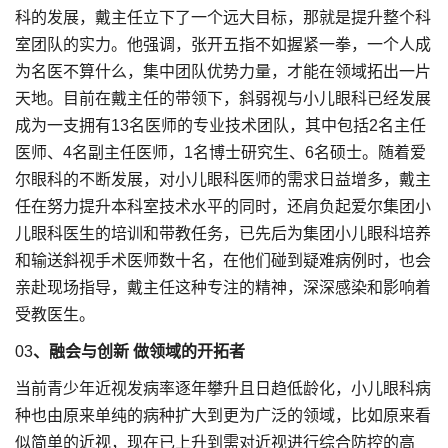
科的发展，戴主任立下了一个远大目标，那就是提升整个科
室团队的实力。他强调，张开五指不如握紧一拳，一个人成
为名医不算什么，集中团队优势力量，才能在领域拓出一片
天地。目前在戴主任的带领下，斜弱视与小儿眼科已经发展
成为一支拥有13名医师的专业技术团队，其中包括2名主任
医师、4名副主任医师，1名博士研究生、6名硕士。随着爱
尔眼科的不断发展，对小儿眼科医师的需求日益增多，戴主
任在努力提升本科室技术水平的同时，还肩负起爱尔集团小
儿眼科医生的培训和带教任务，已先后为集团小儿眼科培养
和输送斜视手术医师数十名，在他们碰到疑难病例时，也会
亲赴现场指导，戴主任这种专注的精神，深深感染和影响着
受教医生。
03
、融会与创新 做领域的开拓者
当前青少年近视发病率逐年攀升且日趋低龄化，小儿眼科病
种也由原来单纯的病种扩大到更为广泛的领域，比如原来看
似简单的近视，现在已上升到需对近视进行综合防控的高