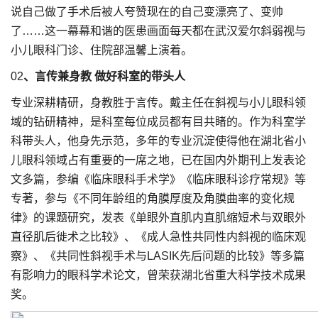
说自己做了手术后被人夸赞现在的自己变漂亮了、变帅
了……这一幕幕和谐的医患画面每天都在武汉爱尔斜弱视与
小儿眼科门诊、住院部温馨上演着。
02
、言传兼身教 做好科室的带头人
专业深耕精研，身教胜于言传。戴主任在斜视与小儿眼科领
域的钻研精神，是科室每位成员都有目共睹的。作为科室学
科带头人，他身先示范，多年的专业沉淀使得他在湖北省小
儿眼科领域占有重要的一席之地，已在国内外期刊上发表论
文多篇，参编《临床眼科手术学》《临床眼科诊疗常规》等
专著，参与《不同年龄组的角膜厚度及角膜曲率的变化规
律》的课题研究，发表《单眼外直肌内直肌缩短术与双眼外
直径肌后徙术之比较》、《成人急性共同性内斜视的临床观
察》、《共同性斜视手术与LASIK先后问题的比较》等多篇
有影响力的眼科学术论文，曾荣获湖北省重大科学技术成果
奖。