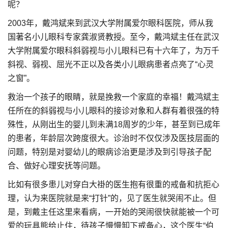
呢？
2003年，戴鸿斌来到武汉大学附属爱尔眼科医院，师从我
国著名小儿眼科专家龚淑贤教授。至今，戴鸿斌主任在武汉
大学附属爱尔眼科斜弱视与小儿眼科已有十六年了，为万千
斜视、弱视、屈光不正以及各类小儿眼病患者点亮了“心灵
之窗”。
救治一个孩子的眼睛，就是挽救一个家庭的幸福！戴鸿斌主
任所在的斜弱视与小儿眼科的接诊对象和人群有着很强的特
殊性，从刚出生的婴儿到未满18周岁的少年，甚至到已成年
的患者，年龄层次跨度很大。诊治时不仅仅涉及医技层面的
问题，特别是对婴幼儿的眼病诊治更是涉及到引导孩子配
合、做好心理安抚等问题。
比如有很多患儿对穿白大褂的医生抱有很重的戒备和抗拒心
理，认为来医院就是来“打针”的，见了医生就哭闹不止。但
是，到戴主任这里来看病，一开始的哭闹很快就能被一个可
爱的玩具熊给止住，待孩子慢慢卸下戒备心，这个医生“伯