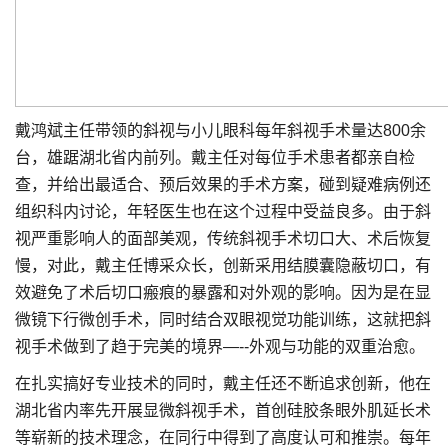
戴鸿斌主任带领的斜视与小儿眼科每年斜视手术量达800余
台，雄踞湖北省内前列。戴主任对每位手术患者都亲自检
查，并给出最适合、预后效果的手术方案，碰到疑难病例还
组织科内讨论，年轻医生也在这个过程中受益良多。由于斜
视严重影响人的面部美观，传统斜视手术切口大、术后恢复
慢，对此，戴主任博采众长，创新采用结膜囊隐蔽切口，有
效避免了术后切口瘢痕的暴露和对外观的影响。因为是在显
微镜下行微创手术，同时结合双眼视觉功能训练，这就把斜
视手术做到了趋于完美的境界—--外观与功能的双重治愈。
在扎实搞好专业技术的同时，戴主任还不断追求创新，他在
湖北省内率先开展显微斜视手术，首创硅胶条眼外肌延长术
等崭新的技术理念，在同行中得到了高度认可和推崇。每年