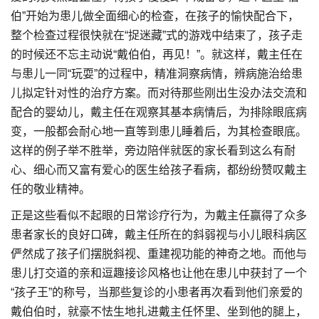
伯”开始为患儿做全面细心的检查，在孩子的愉快配合下，
整个检查过程很快就在“捉迷藏”式的游戏中结束了，孩子走
的时候还不忘主动说“戴伯伯，再见！”。就这样，戴主任在
与患儿一同“玩耍”的过程中，精准洞察病情，辨病施治给患
儿拟定针对性的治疗方案。而对待那些刚出生没办法交流和
配合的婴幼儿，戴主任在观察其基本病情后，为排除眼底病
变，一般都会耐心地一直等到患儿睡着后，为其检查眼底。
这样的例子举不胜举，旁边陪伴就医的家长看到这么有耐
心、细心而又富有爱心的医生给孩子看病，都纷纷赞叹戴主
任的敬业精神。
正是这些看似不起眼的日常诊疗行为，为戴主任赢得了众多
患者家长的良好口碑，戴主任所在的斜弱视与小儿眼科病区
俨然成了孩子们摆脱斜视、重建视功能的神奇之地。而他与
患儿打交道的亲和逗趣接诊风格也让他在患儿中获封了一个
“孩子王”的称号，当那些复诊的小患者再次看到他们亲爱的
戴伯伯时，就豪不怯生地扎进戴主任怀里、坐到他的腿上，