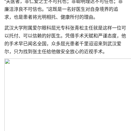
“夫医者，非仁爱之士不可托也；非聪明理达不可任也；非
廉洁淳良不可信也。”这既是一名好医生对自身境界的追
求，也是患者将光明相托、健康所付的理由。
武汉大学附属爱尔眼科屈光专科张青松主任就是这样一位可
以托付、可以信赖的好医生。凭借手术天赋和严谨态度，他
的手术早已闻名全国，众多屈光患者千里迢迢来到武汉爱
尔，只为找到张主任给他做安全放心的近视手术。