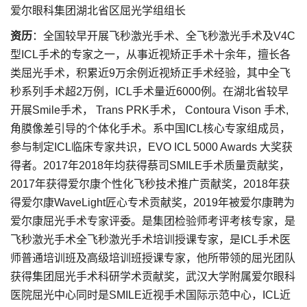
爱尔眼科集团湖北省区屈光学组组长
资历
：全国较早开展飞秒激光手术、全飞秒激光手术及V4C
型ICL手术的专家之一，从事近视矫正手术十余年，擅长各
类屈光手术，积累近9万余例近视矫正手术经验，其中全飞
秒系列手术超2万例，ICL手术量近6000例。在湖北省较早
开展Smile手术， Trans PRK手术， Contoura Vison 手术,
角膜像差引导的个体化手术。系中国ICL核心专家组成员，
参与制定ICL临床专家共识，EVO ICL 5000 Awards 大奖获
得者。2017年2018年均获得蔡司SMILE手术质量贡献奖，
2017年获得爱尔康个性化飞秒技术推广贡献奖，2018年获
得爱尔康WaveLight匠心专术贡献奖，2019年被爱尔康聘为
爱尔康屈光手术专家评委。是集团检验师考评考核专家，是
飞秒激光手术全飞秒激光手术培训授课专家，是ICL手术医
师普通培训班及高级培训班授课专家，他所带领的屈光团队
获得集团屈光手术科研学术贡献奖，武汉大学附属爱尔眼科
医院屈光中心同时是SMILE近视手术国际示范中心，ICL近