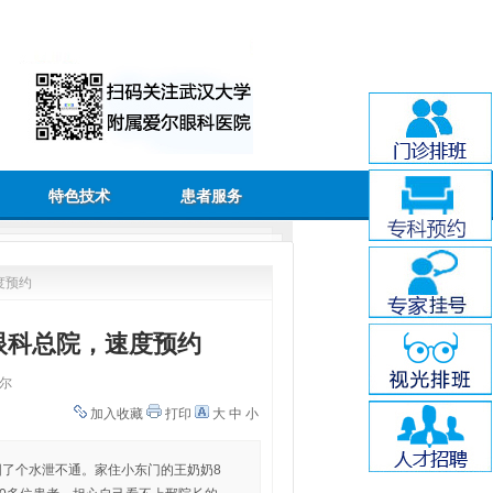
特色技术
患者服务
度预约
眼科总院，速度预约
尔
加入收藏
打印
大
中
小
围了个水泄不通。家住小东门的王奶奶8