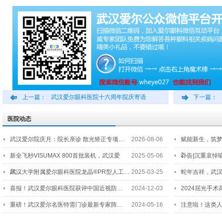
上一篇：
武汉爱尔眼科医院十六周年院庆寄语
下一篇：
医院动态
武汉爱尔院庆月：院长亲诊 散光矫正专项…
2026-08-06
赋能新生，筑
2…
新全飞秒VISUMAX 800首批装机，武汉爱
2025-05-06
讣告|沉重哀悼
尔…
武汉大学附属爱尔眼科医院龙晶®PR型人工…
2025-03-25
蛇年吉祥，武汉
喜报！武汉爱尔眼科医院获评中国近视防…
2024-12-03
2024屈光手
重磅！武汉爱尔名医特需门诊最新专家阵…
2024-05-16
注意啦！这类