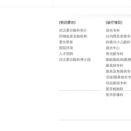
[初访爱尔]
[诊疗项目]
武汉爱尔眼科简介
屈光专科
药物临床实验机构
白内障及老视专
爱尔荣誉
斜视与小儿眼科
医院环境
视光中心
人才招聘
青光眼专科
武汉爱尔眼科博士团
眼睑眼眶病/眼
眼底病专科
眼表及角膜病专
泪道/眼鼻相关
综合眼病专科
医学检验科
医学影像科