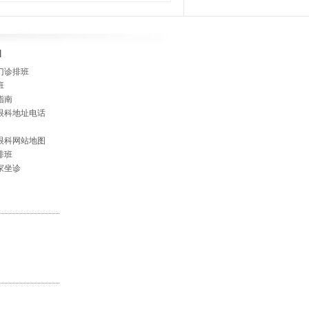
]
门诊排班
班
指南
眼科地址电话
眼科网站地图
排班
家坐诊