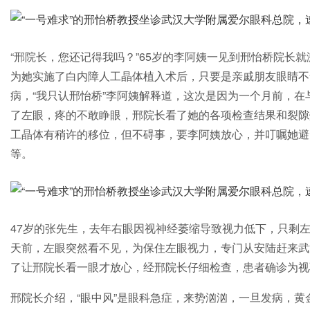
“邢院长，您还记得我吗？”65岁的李阿姨一见到邢怡桥院长就
为她实施了白内障人工晶体植入术后，只要是亲戚朋友眼睛不
病，“我只认邢怡桥”李阿姨解释道，这次是因为一个月前，
了左眼，疼的不敢睁眼，邢院长看了她的各项检查结果和裂隙
工晶体有稍许的移位，但不碍事，要李阿姨放心，并叮嘱她避
等。
47岁的张先生，去年右眼因视神经萎缩导致视力低下，只剩
天前，左眼突然看不见，为保住左眼视力，专门从安陆赶来武
了让邢院长看一眼才放心，经邢院长仔细检查，患者确诊为视乳
邢院长介绍，“眼中风”是眼科急症，来势汹汹，一旦发病，黄