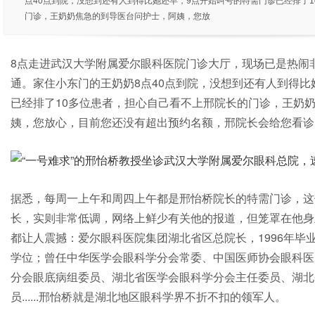
点40点到院，没想到还有人到得比她还早，9点开始叫号的特需门诊已经排了
门诊，王奶奶焦急的到导医台问护士，阿姨，您放
8点走进武汉大学附属爱尔眼科医院门诊大厅，现场已是热闹
通。家住小东门的王奶奶8点40点到院，没想到还有人到得比
已经排了10多位患者，担心自己看不上邢院长的门诊，王奶奶
姨，您放心，目前您还没有超出预约名额，邢院长会给您看诊
据悉，每周一上午和周四上午都是邢怡桥院长的特需门诊，这位
长，实则非常低调，网络上鲜少有关他的报道，但笼罩在他身
都让人震撼：爱尔眼科医院集团湖北省区总院长，1996年毕
学位；曾任中华医学会眼科学分会常委、中国医师协会眼科医
分会眼底病组委员、湖北省医学会眼科学分会主任委员、湖北
员......邢怡桥就是湖北地区眼科学界不折不扣的领军人。