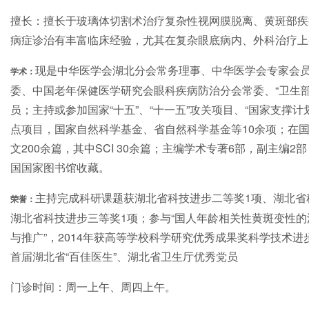
擅长：擅长于玻璃体切割术治疗复杂性视网膜脱离、黄斑部疾
病症诊治有丰富临床经验，尤其在复杂眼底病内、外科治疗上
现是中华医学会湖北分会常务理事、中华医学会专家会
学术：
委、中国老年保健医学研究会眼科疾病防治分会常委、“卫生部
员；主持或参加国家“十五”、“十一五”攻关项目、“国家支撑
点项目，国家自然科学基金、省自然科学基金等10余项；在
文200余篇，其中SCI 30余篇；主编学术专著6部，副主编
国国家图书馆收藏。
主持完成科研课题获湖北省科技进步二等奖1项、湖北省
荣誉：
湖北省科技进步三等奖1项；参与“国人年龄相关性黄斑变性
与推广”，2014年获高等学校科学研究优秀成果奖科学技术
首届湖北省“百佳医生”、湖北省卫生厅优秀党员
门诊时间：周一上午、周四上午。