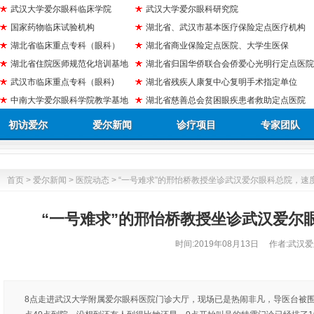
武汉大学爱尔眼科临床学院
武汉大学爱尔眼科研究院
国家药物临床试验机构
湖北省、武汉市基本医疗保险定点医疗机构
湖北省临床重点专科（眼科）
湖北省商业保险定点医院、大学生医保
湖北省住院医师规范化培训基地
湖北省归国华侨联合会侨爱心光明行定点医院
武汉市临床重点专科（眼科)
湖北省残疾人康复中心复明手术指定单位
中南大学爱尔眼科学院教学基地
湖北省慈善总会贫困眼疾患者救助定点医院
初访爱尔
爱尔新闻
诊疗项目
专家团队
首页
>
爱尔新闻
>
医院动态
> “一号难求”的邢怡桥教授坐诊武汉爱尔眼科总院，速
“一号难求”的邢怡桥教授坐诊武汉爱尔
时间:
2019年08月13日
作者:武汉爱
8点走进武汉大学附属爱尔眼科医院门诊大厅，现场已是热闹非凡，导医台被