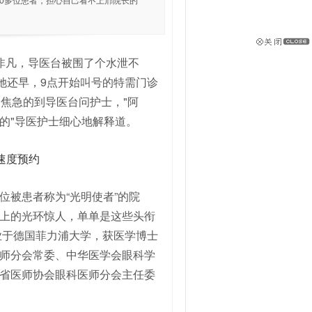
10多位患者，担心自己看不上邢院长的
非凡，导医台被围了个水泄不
她还早，9点开始叫号的特需门诊
焦急的到导医台问护士，"阿
的"导医护士细心地解释道。
被患者称为“光明使者”的院
上的光环惊人，单单是这些头衔
业于德国菲力浦大学，获医学博士
师分会常委、中华医学会眼科学
省医师协会眼科医师分会主任委