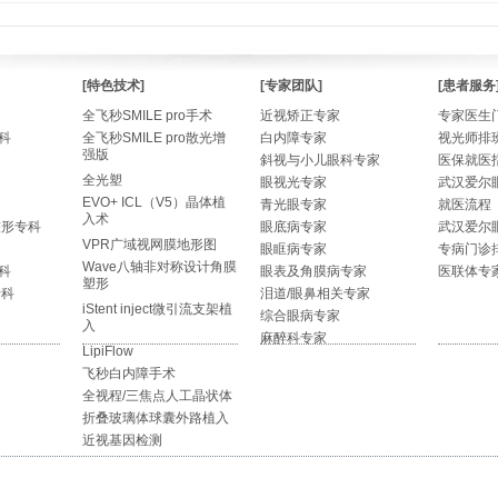
[特色技术]
[专家团队]
[患者服务
全飞秒SMILE pro手术
近视矫正专家
专家医生
科
全飞秒SMILE pro散光增
白内障专家
视光师排
强版
斜视与小儿眼科专家
医保就医
全光塑
眼视光专家
武汉爱尔
EVO+ ICL（V5）晶体植
青光眼专家
就医流程
入术
整形专科
眼底病专家
武汉爱尔
VPR广域视网膜地形图
眼眶病专家
专病门诊
Wave八轴非对称设计角膜
科
眼表及角膜病专家
医联体专
塑形
专科
泪道/眼鼻相关专家
iStent inject微引流支架植
综合眼病专家
入
麻醉科专家
LipiFlow
飞秒白内障手术
全视程/三焦点人工晶状体
折叠玻璃体球囊外路植入
近视基因检测