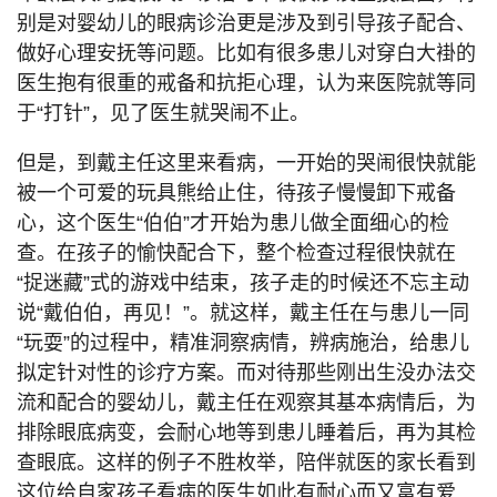
别是对婴幼儿的眼病诊治更是涉及到引导孩子配合、
做好心理安抚等问题。比如有很多患儿对穿白大褂的
医生抱有很重的戒备和抗拒心理，认为来医院就等同
于“打针”，见了医生就哭闹不止。
但是，到戴主任这里来看病，一开始的哭闹很快就能
被一个可爱的玩具熊给止住，待孩子慢慢卸下戒备
心，这个医生“伯伯”才开始为患儿做全面细心的检
查。在孩子的愉快配合下，整个检查过程很快就在
“捉迷藏”式的游戏中结束，孩子走的时候还不忘主动
说“戴伯伯，再见！”。就这样，戴主任在与患儿一同
“玩耍”的过程中，精准洞察病情，辨病施治，给患儿
拟定针对性的诊疗方案。而对待那些刚出生没办法交
流和配合的婴幼儿，戴主任在观察其基本病情后，为
排除眼底病变，会耐心地等到患儿睡着后，再为其检
查眼底。这样的例子不胜枚举，陪伴就医的家长看到
这位给自家孩子看病的医生如此有耐心而又富有爱