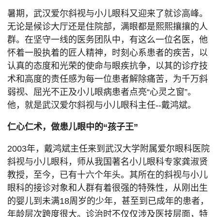
暑期，武汉爱尔斜视与小儿眼科又迎来了就诊高峰。
无论是候诊大厅还是住院部，满眼都是熙熙攘攘的人
群。在坚守一线的医务团队中，有这么一位名医，他
怀着一股执着的匠人精神，时刻心系患者的疾苦，以
认真的态度和光荣的使命与眼疾抗争，以其的诊疗技
术和高度的责任感为每一位患者解除痛苦，为千万斜
弱视、屈光不正及小儿眼病患者点亮“心灵之窗”。
他，就是武汉爱尔斜视与小儿眼科主任--戴鸿斌。
仁心仁术，做患儿眼中的“孩子王”
2003年，戴鸿斌主任来到武汉大学附属爱尔眼科医院
斜视与小儿眼科，师从我国著名小儿眼科专家龚淑贤
教授，至今，已有十六个年头。其所在的斜视与小儿
眼科的接诊对象和人群有着很强的特殊性，从刚出生
的婴儿到未满18周岁的少年，甚至到已成年的患者，
年龄层次跨度很大。诊治时不仅仅涉及医技层面，特