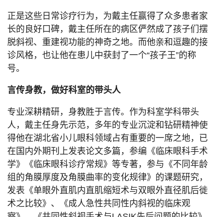
正是这些日常诊疗行为，为戴主任赢得了众多患者家
长的良好口碑，戴主任所在的病区俨然成了孩子们摆
脱斜视、重建视功能的神奇之地。而他亲和逗趣的接
诊风格，也让他在患儿中获封了一个“孩子王”的称
号。
言传身教，做好科室的带头人
专业深耕精研，身教胜于言传。作为科室学科带头
人，戴主任身先示范，多年的专业沉淀和钻研精神使
得他在湖北省小儿眼科领域占有重要的一席之地，已
在国内外期刊上发表论文多篇，参编《临床眼科手术
学》《临床眼科诊疗常规》等专著，参与《不同年龄
组的角膜厚度及角膜曲率的变化规律》的课题研究，
发表《单眼外直肌内直肌缩短术与双眼外直径肌后徙
术之比较》、《成人急性共同性内斜视的临床观
察》、《共同性斜视手术与LASIK先后问题的比较》