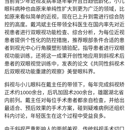
当前青少年近视发病率逐年攀升且日趋低龄化，小儿
眼科病种也由原来单纯性扩大到更为广泛的领域，比
如原来看似简单的近视，现在已上升到需进行综合防
控的高度。戴鸿斌主任带领全科医生在国内率先对近
视患者进行双眼视功能检查、综合分析，为每位近视
患者提供个性化的防控措施，推荐眼部条件合适的患
者到视光中心行角膜塑形镜验配，指导患者进行双眼
视功能训练，还将这一成果开创性地应用到斜视术后
患者的双眼视觉训练中，发表的论文《共同性斜视术
后双眼视功能重建的观察》美誉眼科界。
斜视与小儿眼科在戴主任的带领下，每年完成斜视矫
正术约1000余台，后巩加固术200余台，雄踞湖北省
内前列。戴主任对每位手术患者都亲自检查，并给出
最适合、预后效果的手术方案，碰到疑难病例还组织
科内讨论，年轻医生在这个过程中受益良多。
由于斜视严重影响人的面部美观，传统斜视手术切口