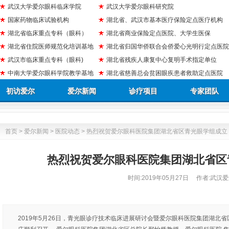
武汉大学爱尔眼科临床学院
武汉大学爱尔眼科研究院
国家药物临床试验机构
湖北省、武汉市基本医疗保险定点医疗机构
湖北省临床重点专科（眼科）
湖北省商业保险定点医院、大学生医保
湖北省住院医师规范化培训基地
湖北省归国华侨联合会侨爱心光明行定点医院
武汉市临床重点专科（眼科)
湖北省残疾人康复中心复明手术指定单位
中南大学爱尔眼科学院教学基地
湖北省慈善总会贫困眼疾患者救助定点医院
初访爱尔
爱尔新闻
诊疗项目
专家团队
首页
>
爱尔新闻
>
医院动态
> 热烈祝贺爱尔眼科医院集团湖北省区青光眼学组成立
热烈祝贺爱尔眼科医院集团湖北省区
时间:
2019年05月27日
作者:武汉爱
2019年5月26日，青光眼诊疗技术临床进展研讨会暨爱尔眼科医院集团湖北