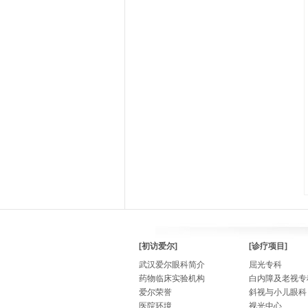
[初访爱尔]
[诊疗项目]
武汉爱尔眼科简介
屈光专科
药物临床实验机构
白内障及老视专
爱尔荣誉
斜视与小儿眼科
医院环境
视光中心