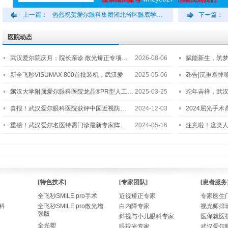
上一篇：
热烈祝贺爱尔眼科集团湖北省区眼底学…
下一篇：
医院动态
武汉爱尔院庆月：院长亲诊 散光矫正专项…
2026-08-06
赋能新生，筑
2…
新全飞秒VISUMAX 800首批装机，武汉爱
2025-05-06
讣告|沉重哀悼
尔…
武汉大学附属爱尔眼科医院龙晶®PR型人工…
2025-03-25
蛇年吉祥，武汉
喜报！武汉爱尔眼科医院获评中国近视防…
2024-12-03
2024屈光手
重磅！武汉爱尔名医特需门诊最新专家阵…
2024-05-16
注意啦！这类
[特色技术]
[专家团队]
[患者服务
全飞秒SMILE pro手术
近视矫正专家
专家医生
科
全飞秒SMILE pro散光增
白内障专家
视光师排
强版
斜视与小儿眼科专家
医保就医
全光塑
眼视光专家
武汉爱尔