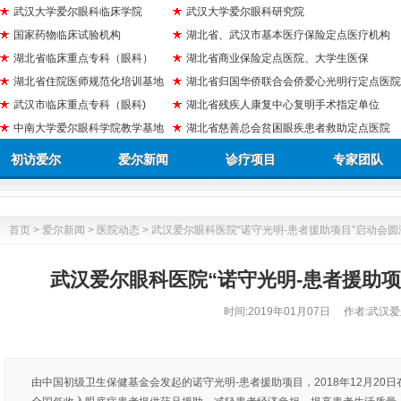
武汉大学爱尔眼科临床学院
武汉大学爱尔眼科研究院
国家药物临床试验机构
湖北省、武汉市基本医疗保险定点医疗机构
湖北省临床重点专科（眼科）
湖北省商业保险定点医院、大学生医保
湖北省住院医师规范化培训基地
湖北省归国华侨联合会侨爱心光明行定点医院
武汉市临床重点专科（眼科)
湖北省残疾人康复中心复明手术指定单位
中南大学爱尔眼科学院教学基地
湖北省慈善总会贫困眼疾患者救助定点医院
初访爱尔
爱尔新闻
诊疗项目
专家团队
首页
>
爱尔新闻
>
医院动态
> 武汉爱尔眼科医院“诺守光明-患者援助项目”启动会
武汉爱尔眼科医院“诺守光明-患者援助
时间:
2019年01月07日
作者:武汉爱
由中国初级卫生保健基金会发起的诺守光明-患者援助项目，2018年12月20