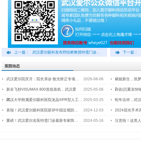
上一篇：
武汉爱尔眼科发布邢怡桥教授特需门诊…
下一篇：
医院动态
武汉爱尔院庆月：院长亲诊 散光矫正专项…
2026-08-06
赋能新生，筑
2…
新全飞秒VISUMAX 800首批装机，武汉爱
2025-05-06
讣告|沉重哀悼
尔…
武汉大学附属爱尔眼科医院龙晶®PR型人工…
2025-03-25
蛇年吉祥，武汉
喜报！武汉爱尔眼科医院获评中国近视防…
2024-12-03
2024屈光手
重磅！武汉爱尔名医特需门诊最新专家阵…
2024-05-16
注意啦！这类