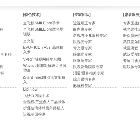
[特色技术]
[专家团队]
[患者服务
全飞秒SMILE pro手术
近视矫正专家
专家医生
科
全飞秒SMILE pro散光增
白内障专家
视光师排
强版
斜视与小儿眼科专家
医保就医
全光塑
眼视光专家
武汉爱尔
EVO+ ICL（V5）晶体植
青光眼专家
就医流程
入术
整形专科
眼底病专家
武汉爱尔
VPR广域视网膜地形图
眼眶病专家
专病门诊
Wave八轴非对称设计角膜
科
眼表及角膜病专家
医联体专
塑形
专科
泪道/眼鼻相关专家
iStent inject微引流支架植
综合眼病专家
入
麻醉科专家
LipiFlow
飞秒白内障手术
全视程/三焦点人工晶状体
折叠玻璃体球囊外路植入
近视基因检测