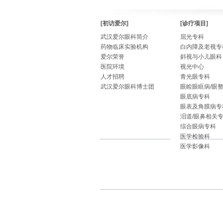
[初访爱尔]
[诊疗项目]
武汉爱尔眼科简介
屈光专科
药物临床实验机构
白内障及老视专
爱尔荣誉
斜视与小儿眼科
医院环境
视光中心
人才招聘
青光眼专科
武汉爱尔眼科博士团
眼睑眼眶病/眼
眼底病专科
眼表及角膜病专
泪道/眼鼻相关
综合眼病专科
医学检验科
医学影像科