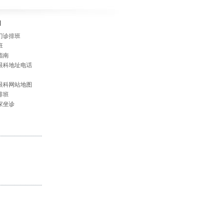
]
门诊排班
班
指南
眼科地址电话
眼科网站地图
排班
家坐诊