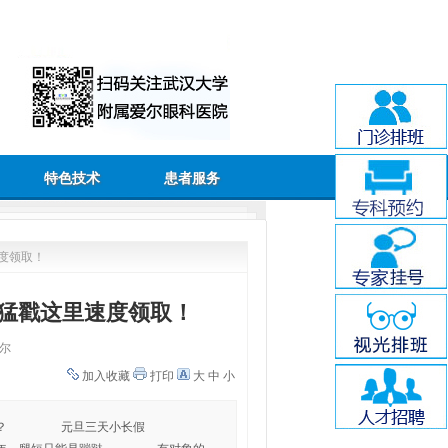
特色技术
患者服务
度领取！
猛戳这里速度领取！
尔
加入收藏
打印
大
中
小
去哪里了吗？ 元旦三天小长假