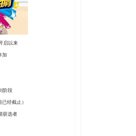
开启以来
参加
年
己
刺阶段
前已经截止）
睛获选者