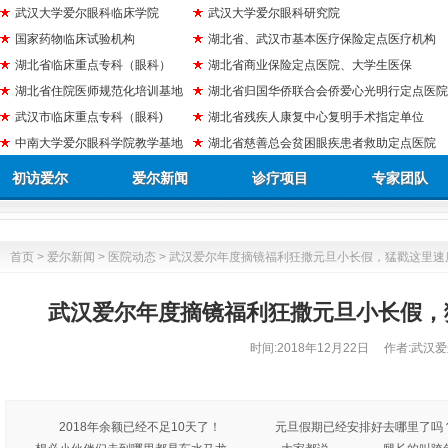
武汉大学爱尔眼科临床学院
武汉大学爱尔眼科研究院
国家药物临床试验机构
湖北省、武汉市基本医疗保险定点医疗机构
湖北省临床重点专科（眼科）
湖北省商业保险定点医院、大学生医保
湖北省住院医师规范化培训基地
湖北省归国华侨联合会侨爱心光明行定点医院
武汉市临床重点专科（眼科)
湖北省残疾人康复中心复明手术指定单位
中南大学爱尔眼科学院教学基地
湖北省慈善总会贫困眼疾患者救助定点医院
初访爱尔
爱尔新闻
诊疗项目
专家团队
首页
>
爱尔新闻
>
医院动态
> 武汉爱尔年度摘镜福利狂撒元旦小长假，猛戳这里速
武汉爱尔年度摘镜福利狂撒元旦小长假，
时间:
2018年12月22日
作者:武汉爱
2018年余额已经不足10天了！ 元旦假期已经安排好