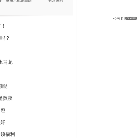
年，腿短只能是蹦跶 有对象的
了！
吗？
水马龙
蹦跶
是熬夜
包
好
领福利