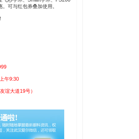
优惠。可与红包券叠加使用。
！
99
午9:30
谊大道19号）