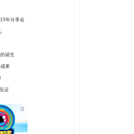
5年分享会
礼
的诞生
成果
！
见证