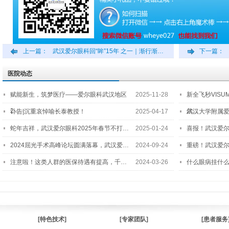
上一篇：
武汉爱尔眼科回“眸”15年 之一｜渐行渐…
下一篇：
医院动态
赋能新生，筑梦医疗——爱尔眼科武汉地区
2025-11-28
新全飞秒VISU
2…
尔…
讣告|沉重哀悼喻长泰教授！
2025-04-17
武汉大学附属爱
蛇年吉祥，武汉爱尔眼科2025年春节不打…
2025-01-24
喜报！武汉爱
2024屈光手术高峰论坛圆满落幕，武汉爱…
2024-09-24
重磅！武汉爱
注意啦！这类人群的医保待遇有提高，千…
2024-03-26
什么眼病挂什
[特色技术]
[专家团队]
[患者服务