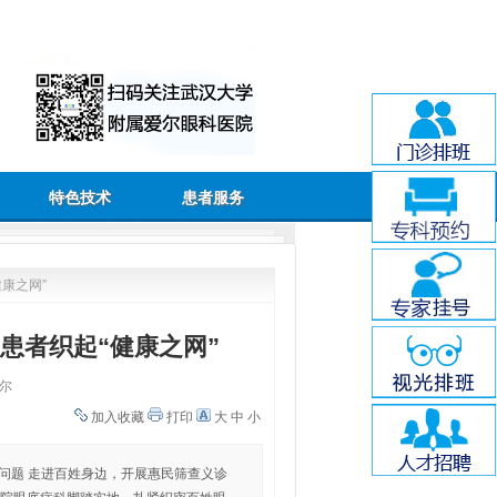
特色技术
患者服务
健康之网”
病患者织起“健康之网”
尔
加入收藏
打印
大
中
小
问题 走进百姓身边，开展惠民筛查义诊