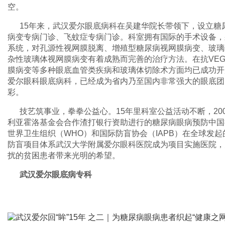
空。
15年来，武汉爱尔眼底病科在吴建华院长带领下，设立糖
病变专病门诊、飞蚊症专病门诊。科室拥有国际的手术设备，采用
系统，对孔源性视网膜脱离、增殖型糖尿病视网膜病变、玻璃
杂性玻璃体视网膜病变有着成熟而完善的治疗方法。在抗VE
膜病变等多种眼底血管类疾病和玻璃体切除术方面均已成功开
爱尔眼科眼底病科，已经成为省内乃至国内非常强大的眼底团
彩。
技艺筑事业，拳拳公益心。15年里科室公益活动不断，20
利亚霍洛基金会合作渣打银行资助进行的糖尿病眼病预防中国
世界卫生组织（WHO）和国际防盲协会（IAPB）在全球发起
防盲项目体系武汉大学附属爱尔眼科医院成为项目实施医院，
扰的贫困患者带来光明的希望。
武汉爱尔眼底病专科