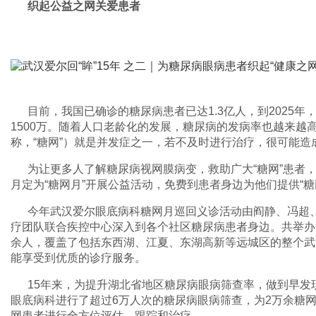
织起公益之网关爱患者
目前，我国已确诊的糖尿病患者已达1.3亿人，到2025
1500万。随着人口老龄化的发展，糖尿病的发病率也越来越
称，“糖网”）就是并发症之一，若不及时进行治疗，很可能造
为让更多人了解糖尿病视网膜病变，救助广大“糖网”患者
月定为“糖网月”开展公益活动，免费到患者身边为他们提供“糖
今年武汉爱尔眼底病科糖网月巡回义诊活动由阎静、冯超
疗团队联合疾控中心深入到各个社区糖尿病患者身边。共举办筛
余人，覆盖了包括东西湖、江夏、东湖高新等远城区的整个武
能享受到优质的诊疗服务。
15年来，为提升湖北省地区糖尿病眼病筛查率，做到早发
眼底病科进行了超过6万人次的糖尿病眼病筛查，为2万余糖
网患者进行全方位评估、跟踪和治疗。