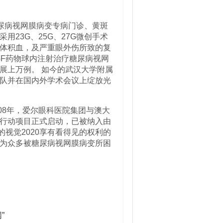
尿病视网膜病变专病门诊、黄斑
23G、25G、27G微创手术
体积血，及严重眼外伤所致的复
GF药物球内注射治疗糖尿病视网
展上万例。 如今的武汉大学附属
队并在国内外学术会议上绽放光
08年，爱尔眼科医院集团与澳大
行动项目正式启动，已被纳入由
的视觉2020享有看得见的权利的
为众多被糖尿病视网膜病变所困