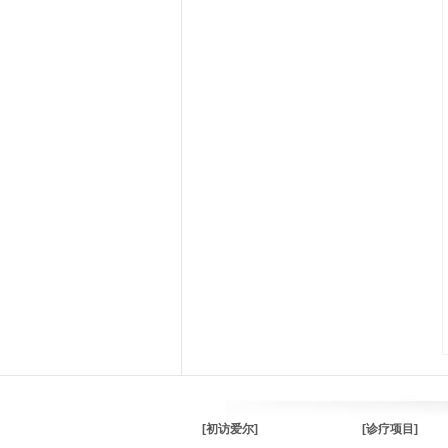
[初访爱尔]
[诊疗项目]