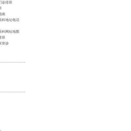
门诊排班
班
指南
眼科地址电话
眼科网站地图
排班
家坐诊