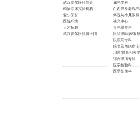
武汉爱尔眼科简介
屈光专科
药物临床实验机构
白内障及老视专
爱尔荣誉
斜视与小儿眼科
医院环境
视光中心
人才招聘
青光眼专科
武汉爱尔眼科博士团
眼睑眼眶病/眼
眼底病专科
眼表及角膜病专
泪道/眼鼻相关
综合眼病专科
医学检验科
医学影像科