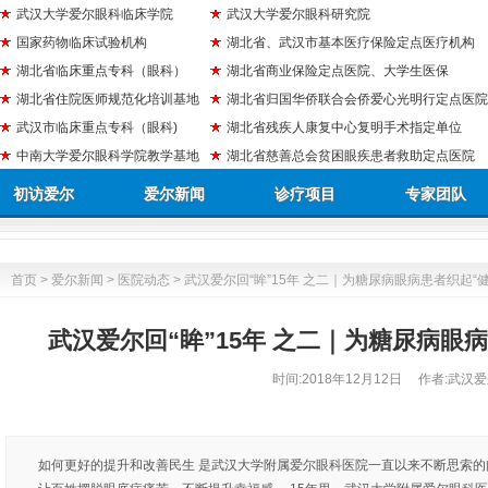
武汉大学爱尔眼科临床学院
武汉大学爱尔眼科研究院
国家药物临床试验机构
湖北省、武汉市基本医疗保险定点医疗机构
湖北省临床重点专科（眼科）
湖北省商业保险定点医院、大学生医保
湖北省住院医师规范化培训基地
湖北省归国华侨联合会侨爱心光明行定点医院
武汉市临床重点专科（眼科)
湖北省残疾人康复中心复明手术指定单位
中南大学爱尔眼科学院教学基地
湖北省慈善总会贫困眼疾患者救助定点医院
初访爱尔
爱尔新闻
诊疗项目
专家团队
首页
>
爱尔新闻
>
医院动态
> 武汉爱尔回“眸”15年 之二｜为糖尿病眼病患者织起“
武汉爱尔回“眸”15年 之二｜为糖尿病眼
时间:
2018年12月12日
作者:武汉爱
如何更好的提升和改善民生 是武汉大学附属爱尔眼科医院一直以来不断思索的