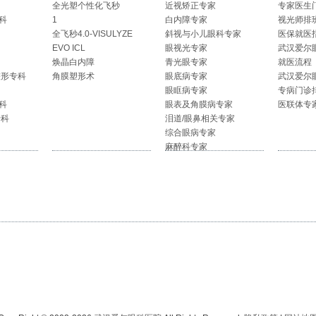
全光塑个性化飞秒
近视矫正专家
专家医生
科
1
白内障专家
视光师排
全飞秒4.0-VISULYZE
斜视与小儿眼科专家
医保就医
EVO ICL
眼视光专家
武汉爱尔
焕晶白内障
青光眼专家
就医流程
整形专科
角膜塑形术
眼底病专家
武汉爱尔
眼眶病专家
专病门诊
科
眼表及角膜病专家
医联体专
专科
泪道/眼鼻相关专家
综合眼病专家
麻醉科专家