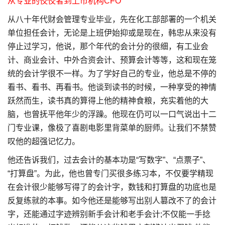
从专业的佼佼者到上市机构CFO
从八十年代财会管理专业毕业，先在化工部部署的一个机关
单位担任会计，无论是上班伊始抑或是现在，韩忠从来没有
停止过学习，他说，那个年代的会计分的很细，有工业会
计、商业会计、中外合资会计、预算会计等等，这和现在笼
统的会计学很不一样。为了学好自己的专业，他总是不停的
看书、看书、再看书。他谈到读书的时候，一种享受的神情
跃然而生，读书真的算得上他的精神食粮，充实着他的大
脑，也曾抚平他年少的浮躁。他现在仍可以一口气说出十二
门专业课，像极了喜剧电影里背菜单的厨师。让我们不禁赞
叹他的超强记忆力。
他还告诉我们，过去会计的基本功是“写数字”、“点票子”、
“打算盘”。为此，他也曾专门买很多练习本，不仅要学精现
在会计很少能够写得了的会计字，数钱和打算盘的功底也是
反复练就的本事。如今他还是能够写出别人篡改不了的会计
字，还能通过字迹辨别新手会计和老手会计;不仅能一手捻