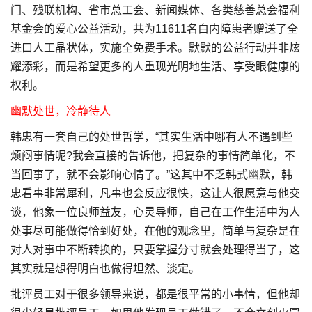
门、残联机构、省市总工会、新闻媒体、各类慈善总会福利
基金会的爱心公益活动，共为11611名白内障患者赠送了全
进口人工晶状体，实施全免费手术。默默的公益行动并非炫
耀添彩，而是希望更多的人重现光明地生活、享受眼健康的
权利。
幽默处世，冷静待人
韩忠有一套自己的处世哲学，“其实生活中哪有人不遇到些
烦闷事情呢?我会直接的告诉他，把复杂的事情简单化，不
当回事了，就不会影响心情了。”这其中不乏韩式幽默，韩
忠看事非常犀利，凡事也会反应很快，这让人很愿意与他交
谈，他象一位良师益友，心灵导师，自己在工作生活中为人
处事尽可能做得恰到好处，在他的观念里，简单与复杂是在
对人对事中不断转换的，只要掌握分寸就会处理得当了，这
其实就是想得明白也做得坦然、淡定。
批评员工对于很多领导来说，都是很平常的小事情，但他却