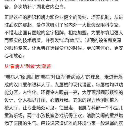
备，多次填补了湖北省内空白。
正是这样的胆识和魄力和企业健全的吸纳、培养机制，从进
驻武汉的那起，爱尔就吸引了省内外一大批资深眼科专家，
不惜走出国有医院的金字招牌，相继加盟，为爱尔筑起强大
而坚实的技术后盾，并引发“羊群效应”。过硬的设备和资深
的眼科专家，让患者在选择爱尔的时候，更加有信心，更安
心和放心。
从“看病人”到做“大”慈善
“看病人”原则即把“看病”升级为“看病顾人”的理念，走进新落
成的汉口爱尔眼科大厅，九层楼的现代设置，每层楼均以功
能分区，人性化、环保令人眼前一亮，大厅顶部圆形镂空的
设计，让人视野开阔，心情舒畅。五米的视力检测区植入一
楼大厅，让专业随处可见。往里走，眼肌专科部一个小型儿
童游乐场，两个小孩投篮游戏玩得正欢，清脆笑闹的童然增
添了医院的生气。应该说营造优雅的环境与家一般温馨的氛