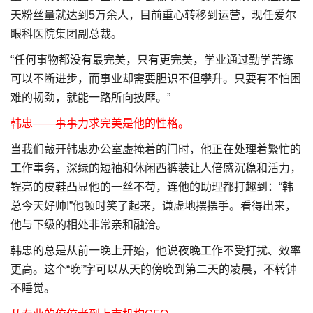
天粉丝量就达到5万余人，目前重心转移到运营，现任爱尔
眼科医院集团副总裁。
“任何事物都没有最完美，只有更完美，学业通过勤学苦练
可以不断进步，而事业却需要胆识不但攀升。只要有不怕困
难的韧劲，就能一路所向披靡。”
韩忠——事事力求完美是他的性格。
当我们敲开韩忠办公室虚掩着的门时，他正在处理着繁忙的
工作事务，深绿的短袖和休闲西裤装让人倍感沉稳和活力，
锃亮的皮鞋凸显他的一丝不苟，连他的助理都打趣到：“韩
总今天好帅!”他顿时笑了起来，谦虚地摆摆手。看得出来，
他与下级的相处非常亲和融洽。
韩忠的总是从前一晚上开始，他说夜晚工作不受打扰、效率
更高。这个“晚”字可以从天的傍晚到第二天的凌晨，不转钟
不睡觉。