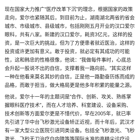
现在国家大力推广“医疗改革下沉”的理念，根据国家的政策
走向，爱尔也紧随其后，到目前为止，湖南湖北两省的省会
城市、市级城市、县级城市，包括刚刚五月开业的汉口爱尔
眼科，共有八家。新建的汉口爱尔，耗资3亿元，这样的投
资，是一次巨大的挑战，但为了方便患者就近医治，这样的
投资或许更加有意义。敢于投资，就必定有其成功的可能
性，这和韩忠的性格很像，他说：“我做每件事时，心底总
会升起一股说不出的自信，支撑着我一路向前。”其实这样
一种在他看来莫名其妙的自信，正是他一路勤奋历炼而成的
品格，而敢于担当，做大格局更是他多年积累的能量之源。
他说，爱尔十一年的主题词是“合作、创新、攻关、熟练掌
握眼科医疗技术”，而在人才培养、科室建设、设备采购、
技术创新等方面爱尔更是不惜代价，早在2005年，就已率
先引进了华中台飞秒激光设备矫正近视，而十年后，武汉才
有一家大型公立医院引进同类设备。包括全飞秒激光、飞秒
激光、飞秒无刀治疗白内障等等国际水准的高精尖诊疗设