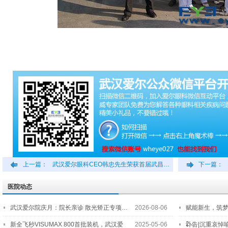
上一篇：
武汉爱尔眼科CEO韩忠先生荣获首届武昌…
下一篇：
医院动态
武汉爱尔院庆月：院长亲诊 散光矫正专项…
2026-08-06
赋能新生，筑
2…
新全飞秒VISUMAX 800首批装机，武汉爱
2025-05-06
讣告|沉重哀悼