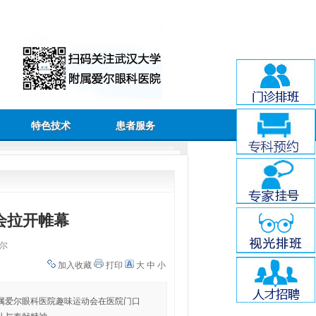
特色技术
患者服务
会拉开帷幕
尔
加入收藏
打印
大
中
小
附属爱尔眼科医院趣味运动会在医院门口