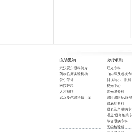
[初访爱尔]
[诊疗项目]
武汉爱尔眼科简介
屈光专科
药物临床实验机构
白内障及老视专
爱尔荣誉
斜视与小儿眼科
医院环境
视光中心
人才招聘
青光眼专科
武汉爱尔眼科博士团
眼睑眼眶病/眼
眼底病专科
眼表及角膜病专
泪道/眼鼻相关
综合眼病专科
医学检验科