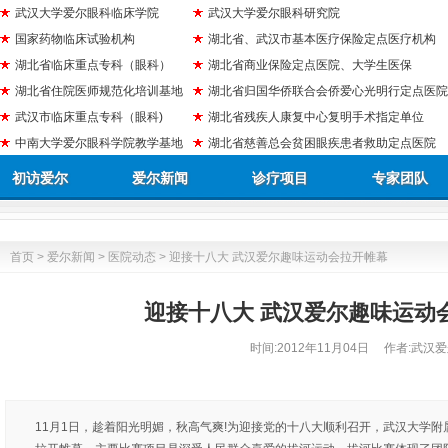
武汉大学爱尔眼科临床学院
武汉大学爱尔眼科研究院
国家药物临床试验机构
湖北省、武汉市基本医疗保险定点医疗机构
湖北省临床重点专科（眼科）
湖北省商业保险定点医院、大学生医保
湖北省住院医师规范化培训基地
湖北省归国华侨联合会侨爱心光明行定点医院
武汉市临床重点专科（眼科)
湖北省残疾人康复中心复明手术指定单位
中南大学爱尔眼科学院教学基地
湖北省慈善总会贫困眼疾患者救助定点医院
初访爱尔
爱尔新闻
诊疗项目
专家团队
首页
>
爱尔新闻
>
医院动态
> 迎接十八大 武汉爱尔趣味运动会拉开帷幕
迎接十八大 武汉爱尔趣味运动
时间:
2012年11月04日
作者:武汉爱
11月1日，趁着阳光明媚，秋高气爽!为迎接党的十八大顺利召开，武汉大学