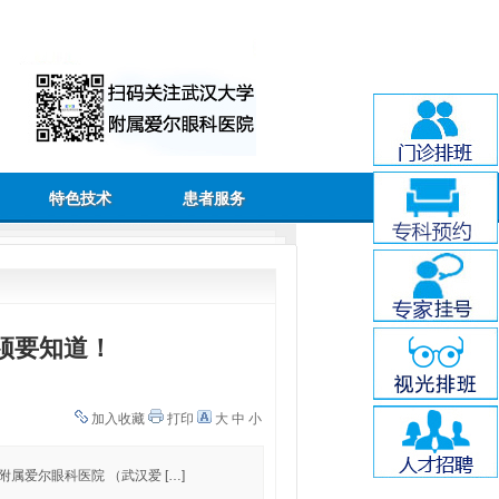
特色技术
患者服务
必须要知道！
加入收藏
打印
大
中
小
附属爱尔眼科医院 （武汉爱 […]