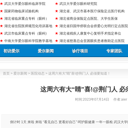
武汉大学爱尔眼科临床学院
武汉大学爱尔眼科研究院
国家药物临床试验机构
湖北省、武汉市基本医疗保险定点医疗机构
湖北省临床重点专科（眼科）
湖北省商业保险定点医院、大学生医保
湖北省住院医师规范化培训基地
湖北省归国华侨联合会侨爱心光明行定点医院
武汉市临床重点专科（眼科)
湖北省残疾人康复中心复明手术指定单位
中南大学爱尔眼科学院教学基地
湖北省慈善总会贫困眼疾患者救助定点医院
初访爱尔
爱尔新闻
诊疗项目
专家团队
首页
>
爱尔新闻
>
医院动态
> 这周六有大“睛”喜!@荆门人 必须要知道！
这周六有大“睛”喜!@荆门人 
时间:
2023年07月14日
作者:aier
倒计时 1天 来啦 来啦 “看见自己 更看好自己” 呵护眼健康 一年一眼检 武汉大学