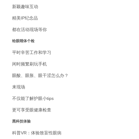
新颖趣味互动
精美IP纪念品
都在活动现场等你
给眼睛体个检
平时辛苦工作和学习
闲时频繁刷玩手机
眼酸、眼胀、眼干涩怎么办？
来现场
不仅能了解护眼小tips
更可享受眼健康检查
黑科技体验
科普VR：体验致盲性眼病