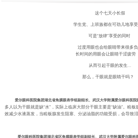
这个七天小长假
​学生党、上班族都在可劲儿地享
​可是“放肆”享受的同时
​过度用眼也会给眼睛带来很多
长时间的用眼会让眼睛干涩疲劳
​从而引起干眼的发生...
​那么，干眼就是眼睛干吗？
​
爱尔眼科医院集团湖北省角膜眼表学组副组长、武汉大学附属爱尔眼科医院
多人以为干眼就是缺“水”，实际上临床大部分干眼主要是“缺油”。睑板
效减少水液蒸发，当睑板腺发生阻塞、分泌油脂的功能受损，会导致
爱尔眼科医院集团湖北省区角膜眼表学组副组长、武汉大学附属爱尔眼科