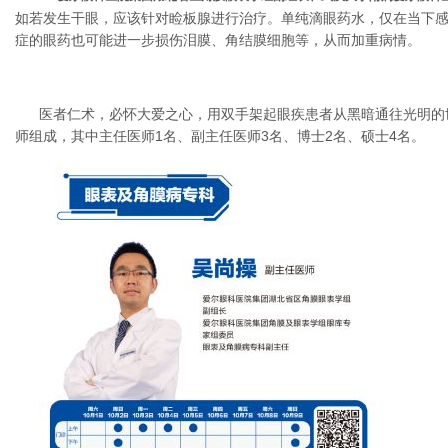
如若发生干眼，应该针对睑板腺进行治疗。单纯滴眼药水，仅在当下
症的眼药也可能进一步损伤泪膜、角结膜细胞等，从而加重病情。
医者仁术，必怀大爱之心，用双手架起眼疾患者从黑暗通往光明的
师组成，其中主任医师1名、副主任医师3名、博士2名、硕士4名。