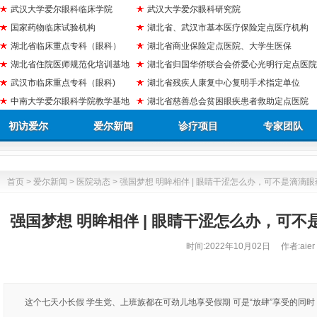
武汉大学爱尔眼科临床学院
武汉大学爱尔眼科研究院
国家药物临床试验机构
湖北省、武汉市基本医疗保险定点医疗机构
湖北省临床重点专科（眼科）
湖北省商业保险定点医院、大学生医保
湖北省住院医师规范化培训基地
湖北省归国华侨联合会侨爱心光明行定点医院
武汉市临床重点专科（眼科)
湖北省残疾人康复中心复明手术指定单位
中南大学爱尔眼科学院教学基地
湖北省慈善总会贫困眼疾患者救助定点医院
初访爱尔
爱尔新闻
诊疗项目
专家团队
首页
>
爱尔新闻
>
医院动态
> 强国梦想 明眸相伴 | 眼睛干涩怎么办，可不是滴滴
强国梦想 明眸相伴 | 眼睛干涩怎么办，可
时间:
2022年10月02日
作者:aier
这个七天小长假 ​学生党、上班族都在可劲儿地享受假期 ​可是“放肆”享受的同时 