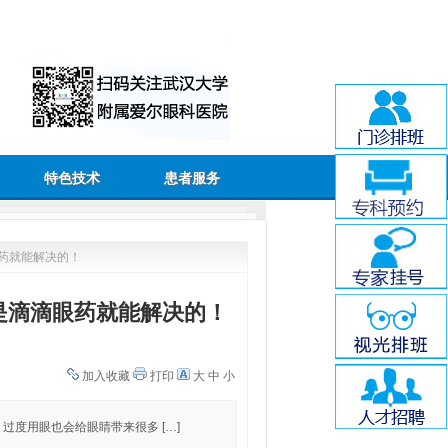
特色技术
患者服务
眼药就能解决的！
不是滴滴眼药就能解决的！
加入收藏
打印
大
中
小
​过度用眼也会给眼睛带来很多 […]