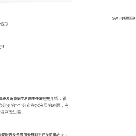
受假期
负担
介绍，很
眼表及角膜病专科副主任陈翔熙
腺分泌的“油”分布在水液层的表面，有
泪液蒸发过强。
表示：
医院眼表及角膜病专科副主任吴尚操