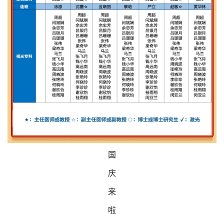
国
庆
来
啦