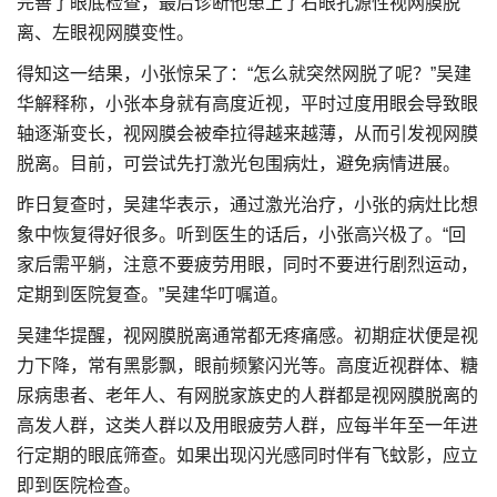
完善了眼底检查，最后诊断他患上了右眼孔源性视网膜脱
离、左眼视网膜变性。
得知这一结果，小张惊呆了：“怎么就突然网脱了呢？”吴建
华解释称，小张本身就有高度近视，平时过度用眼会导致眼
轴逐渐变长，视网膜会被牵拉得越来越薄，从而引发视网膜
脱离。目前，可尝试先打激光包围病灶，避免病情进展。
昨日复查时，吴建华表示，通过激光治疗，小张的病灶比想
象中恢复得好很多。听到医生的话后，小张高兴极了。“回
家后需平躺，注意不要疲劳用眼，同时不要进行剧烈运动，
定期到医院复查。”吴建华叮嘱道。
吴建华提醒，视网膜脱离通常都无疼痛感。初期症状便是视
力下降，常有黑影飘，眼前频繁闪光等。高度近视群体、糖
尿病患者、老年人、有网脱家族史的人群都是视网膜脱离的
高发人群，这类人群以及用眼疲劳人群，应每半年至一年进
行定期的眼底筛查。如果出现闪光感同时伴有飞蚊影，应立
即到医院检查。