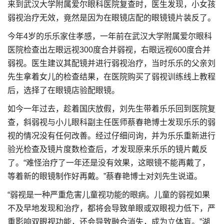
来到武汉大学附属爱尔眼科医院复查时，医生发现，小女孩
弱视治疗无效，竟然是因为在眼镜店配的眼镜镜片装反了。
今年4岁的乐乐家住孝感，一年前在武汉大学附属爱尔眼科
医院检查出左眼远视300度合并弱视，右眼远视600度合并
弱视。医生建议其配镜并进行弱视治疗，当时乐乐的父亲刘
先生拿着女儿的检查结果，在医院购买了弱视训练线上教程
后，选择了在眼镜店验配眼镜。
如今一年过去，趁着国庆放假，刘先生带着乐乐回到医院复
查，斜弱视与小儿眼科副主任医师蔡春艳博士发现乐乐的弱
视的情况没有任何改善。经过仔细问询，并为乐乐重新进行
验光检查及镜片度数检查后，才发现原来乐乐的镜片戴反
了。“难怪治疗了一年还是没有效果，这眼镜不能再戴了，
等着新的眼镜制作好再戴。”蔡春艳博士对刘先生说道。
“弱视是一种严重危害儿童视功能的眼病。儿童的弱视如果
不及早地发现和治疗，都将会导致单眼或双眼视力低下，严
重影响双眼视功能，还会导致融合消失，成为立体盲。”湖