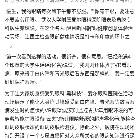
动等融入到通关打卡游戏中，让爱眼护眼变得轻松又有趣。
“医生，我的眼睛每次到下午都不舒服。”“你有干眼，要注意
不要疲劳用眼。”武汉大学附属爱尔眼科医院眼表及角膜专
科医生秦姣说。在这个名为“醒目新国朝”眼健康创意体验活
动现场，让医生检查眼部健康情况是打卡积印章的环节之
一。
“第一次看到这样的活动，很新奇，很有意思。”已经积满4
个印章的大学生瑶瑶(化名)说道，“我刚刚还体验了VR看眼
病，原来得了白内障和青光眼后看东西是那样的，我一定要
好好保护眼睛。”
为了让大家切身感受到眼科“黑科技”，爱尔眼科医院在活动
现场展示了能让人身临其境感受到白内障、青光眼等致盲眼
病发生时的症状的VR眼罩;能实时监控青少年用眼环境的可
穿戴智能护眼设备“云夹”;能让眼睛舒缓的超声雾化器;能检查
眶周皮肤状态的眶周皮肤检测仪。除此之外，医院在现场还
特别开设了一个专属直播间对大众所关心的眼病知识进行深