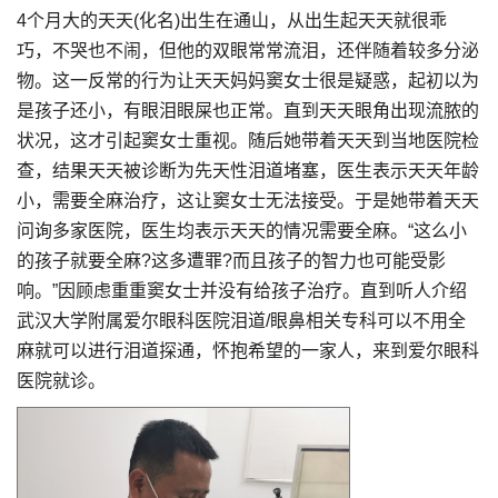
4个月大的天天(化名)出生在通山，从出生起天天就很乖
巧，不哭也不闹，但他的双眼常常流泪，还伴随着较多分泌
物。这一反常的行为让天天妈妈窦女士很是疑惑，起初以为
是孩子还小，有眼泪眼屎也正常。直到天天眼角出现流脓的
状况，这才引起窦女士重视。随后她带着天天到当地医院检
查，结果天天被诊断为先天性泪道堵塞，医生表示天天年龄
小，需要全麻治疗，这让窦女士无法接受。于是她带着天天
问询多家医院，医生均表示天天的情况需要全麻。“这么小
的孩子就要全麻?这多遭罪?而且孩子的智力也可能受影
响。”因顾虑重重窦女士并没有给孩子治疗。直到听人介绍
武汉大学附属爱尔眼科医院泪道/眼鼻相关专科可以不用全
麻就可以进行泪道探通，怀抱希望的一家人，来到爱尔眼科
医院就诊。