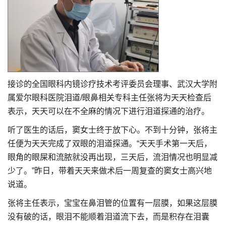
接诊的全国眼科内镜诊疗技术考评委员会理事、武汉大学附
属爱尔眼科医院泪道/眼鼻相关专科主任张将为天天检查后
表示，天天可以在不全麻的情况下进行泪道探通的治疗。
听了医生的话后，窦女士终于放下心。不到十分钟，张将主
任便为天天完成了双眼的泪道探通。“天天手术第一天后，
眼角的眼屎和流脓就没再出现，三天后，流泪情况也明显减
少了。”昨日，带着天天来做术后一周复查的窦女士高兴地
说道。
张将主任表示，宝宝在鼻泪管的位置有一层膜，如果这层膜
没有破的话，眼泪不能顺着泪道流下去，而是积存在泪囊