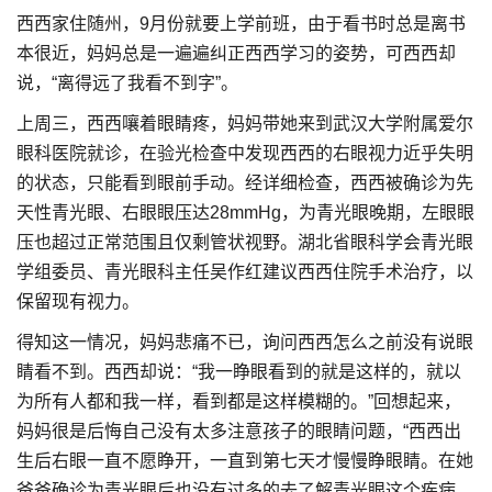
西西家住随州，9月份就要上学前班，由于看书时总是离书
本很近，妈妈总是一遍遍纠正西西学习的姿势，可西西却
说，“离得远了我看不到字”。
上周三，西西嚷着眼睛疼，妈妈带她来到武汉大学附属爱尔
眼科医院就诊，在验光检查中发现西西的右眼视力近乎失明
的状态，只能看到眼前手动。经详细检查，西西被确诊为先
天性青光眼、右眼眼压达28mmHg，为青光眼晚期，左眼眼
压也超过正常范围且仅剩管状视野。湖北省眼科学会青光眼
学组委员、青光眼科主任吴作红建议西西住院手术治疗，以
保留现有视力。
得知这一情况，妈妈悲痛不已，询问西西怎么之前没有说眼
睛看不到。西西却说：“我一睁眼看到的就是这样的，就以
为所有人都和我一样，看到都是这样模糊的。”回想起来，
妈妈很是后悔自己没有太多注意孩子的眼睛问题，“西西出
生后右眼一直不愿睁开，一直到第七天才慢慢睁眼睛。在她
爸爸确诊为青光眼后也没有过多的去了解青光眼这个疾病，