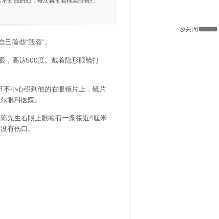
常不舒服的他，每次就带着框架眼镜打
己险些“毁容”。
，高达500度。戴着隐形眼镜打
节不小心碰到他的右眼镜片上，镜片
爱尔眼科医院。
，陈先生右眼上眼睑有一条接近4厘米
并没有伤口。