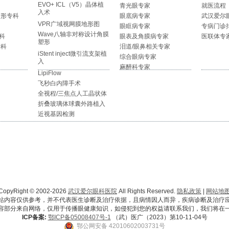
EVO+ ICL（V5）晶体植
青光眼专家
就医流程
入术
整形专科
眼底病专家
武汉爱尔
VPR广域视网膜地形图
眼眶病专家
专病门诊
Wave八轴非对称设计角膜
科
眼表及角膜病专家
医联体专
塑形
专科
泪道/眼鼻相关专家
iStent inject微引流支架植
综合眼病专家
入
麻醉科专家
LipiFlow
飞秒白内障手术
全视程/三焦点人工晶状体
折叠玻璃体球囊外路植入
近视基因检测
CopyRight © 2002-2026
武汉爱尔眼科医院
All Rights Reserved.
隐私政策
|
网站地
站内容仅供参考，并不代表医生诊断及治疗依据，且病情因人而异，疾病诊断及治疗
容部分来自网络，仅用于传播眼健康知识，如侵犯到您的权益请联系我们，我们将在
ICP备案:
鄂ICP备05008407号-1
（武）医广（2023）第10-11-04号
鄂公网安备 42010602003731号