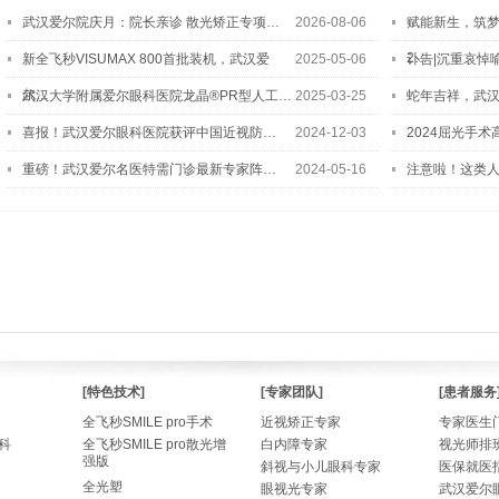
武汉爱尔院庆月：院长亲诊 散光矫正专项…
2026-08-06
赋能新生，筑
2…
新全飞秒VISUMAX 800首批装机，武汉爱
2025-05-06
讣告|沉重哀悼
尔…
武汉大学附属爱尔眼科医院龙晶®PR型人工…
2025-03-25
蛇年吉祥，武汉
喜报！武汉爱尔眼科医院获评中国近视防…
2024-12-03
2024屈光手
重磅！武汉爱尔名医特需门诊最新专家阵…
2024-05-16
注意啦！这类
[特色技术]
[专家团队]
[患者服务
全飞秒SMILE pro手术
近视矫正专家
专家医生
科
全飞秒SMILE pro散光增
白内障专家
视光师排
强版
斜视与小儿眼科专家
医保就医
全光塑
眼视光专家
武汉爱尔