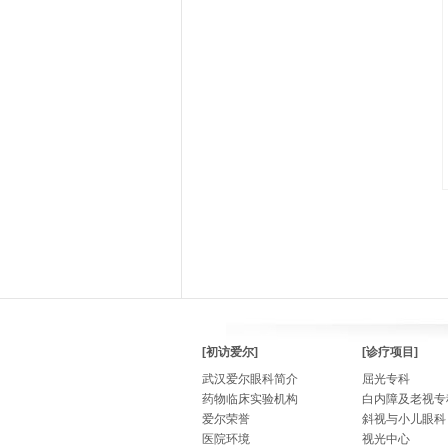
[初访爱尔]
[诊疗项目]
武汉爱尔眼科简介
屈光专科
药物临床实验机构
白内障及老视专
爱尔荣誉
斜视与小儿眼科
医院环境
视光中心