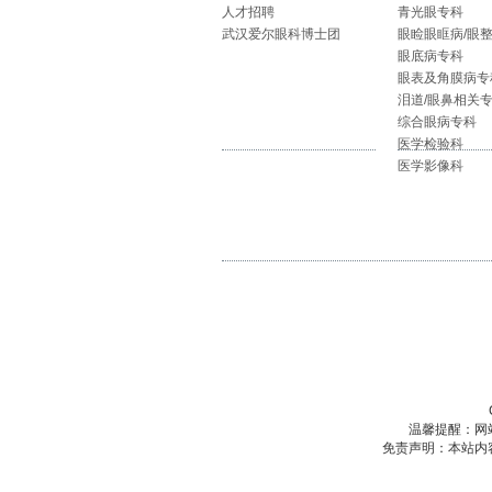
人才招聘
青光眼专科
武汉爱尔眼科博士团
眼睑眼眶病/眼
眼底病专科
眼表及角膜病专
泪道/眼鼻相关
综合眼病专科
医学检验科
医学影像科
温馨提醒：网
免责声明：本站内