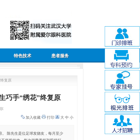
特色技术
患者服务
”终复原
生巧手“绣花”终复原
尔
加入收藏
打印
大
中
小
容。 陈先生是位足球发烧友，每月至少