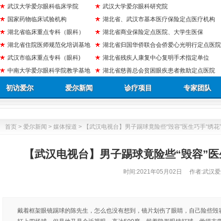
武汉大学爱尔眼科临床学院
武汉大学爱尔眼科研究院
国家药物临床试验机构
湖北省、武汉市基本医疗保险定点医疗机构
湖北省临床重点专科（眼科）
湖北省商业保险定点医院、大学生医保
湖北省住院医师规范化培训基地
湖北省归国华侨联合会侨爱心光明行定点医院
武汉市临床重点专科（眼科)
湖北省残疾人康复中心复明手术指定单位
中南大学爱尔眼科学院教学基地
湖北省慈善总会贫困眼疾患者救助定点医院
初访爱尔
爱尔新闻
诊疗项目
专家团队
首页
>
爱尔新闻
>
媒体报道
> 【武汉电视台】男子踢球竟险些“毁容”医生巧手“绣花
【武汉电视台】男子踢球竟险些“毁容”医
时间:
2021年05月02日
作者:武汉爱
戴着框架眼镜踢球的陈先生，怎么也没有想到，镜片划伤了眼睛，自己险些毁