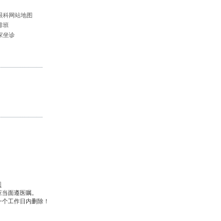
眼科网站地图
排班
家坐诊
图
应当面遵医嘱。
一个工作日内删除！