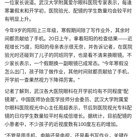
一位家长说道。武汉大学附属爱尔眼科医院专家表示，每逢
寒暑假末和开学初，医院验光、配镜的学生数量均会较平时
有明显上升。
今年9岁的阳阳上三年级，寒假期间除了写作业外，其余时
间都贡献给了手机。20日上午，拿着阳阳的检查结果——近
视增长75度，阳阳的母亲表示很无奈，并告诉记者，在医院
验光时还碰到了儿子的同班同学，也是看不清来换眼镜。不
少家长表示，一个假期换一副眼镜已成常态。“今年寒假没
怎么出门，孩子除了做作业，其他时间就都贡献给了手机，
开学前一查果然视力下降得厉害。”
记者了解到，武汉各大医院眼科在开学前均有不同程度“配
镜潮”。中国医师协会医学技师分会委员、武汉大学附属爱
尔眼科医院视光中心主任周超表示，节后到医院视光专科配
镜的日均学生数量较平时有成倍增长。据统计，目前配镜的
小患者中，不少孩子的近视度数有100度左右的增加。
“不管是用手机、电脑还是电视，还是看书写作业，关键在